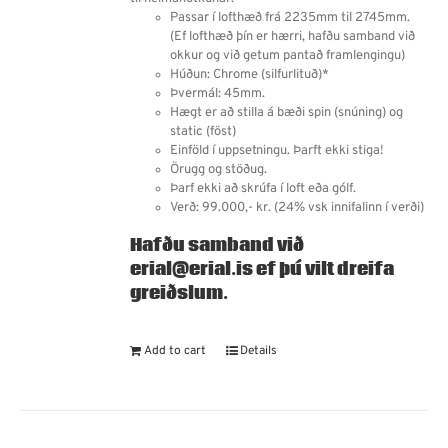
Passar í lofthæð frá 2235mm til 2745mm.
(Ef lofthæð þín er hærri, hafðu samband við
okkur og við getum pantað framlengingu)
Húðun: Chrome (silfurlituð)*
Þvermál: 45mm.
Hægt er að stilla á bæði spin (snúning) og
static (föst)
Einföld í uppsetningu. Þarft ekki stiga!
Örugg og stöðug.
Þarf ekki að skrúfa í loft eða gólf.
Verð: 99.000,- kr. (24% vsk innifalinn í verði)
Hafðu samband við
erial@erial.is ef þú vilt dreifa
greiðslum.
Add to cart
Details