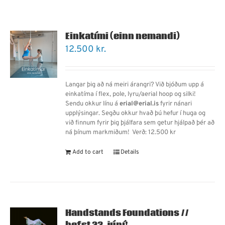
Einkatími (einn nemandi)
12.500
kr.
Langar þig að ná meiri árangri? Við bjóðum upp á
einkatíma í flex, pole, lyru/aerial hoop og silki!
Sendu okkur línu á
erial@erial.is
fyrir nánari
upplýsingar. Segðu okkur hvað þú hefur í huga og
við finnum fyrir þig þjálfara sem getur hjálpað þér að
ná þínum markmiðum!
Verð: 12.500 kr
Add to cart
Details
Handstands Foundations //