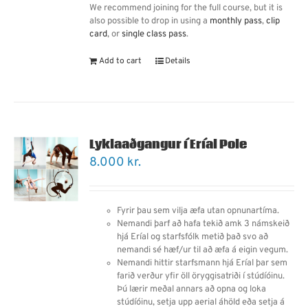
We recommend joining for the full course, but it is
also possible to drop in using a
monthly pass
,
clip
card
, or
single class pass
.
Add to cart
Details
Lyklaaðgangur í Eríal Pole
8.000
kr.
Fyrir þau sem vilja æfa utan opnunartíma.
Nemandi þarf
að
hafa tekið amk 3 námskeið
hjá Eríal og starfsfólk metið það svo að
nemandi sé hæf/ur til að æfa á eigin vegum.
Nemandi hittir starfsmann hjá Eríal þar sem
farið verður yfir öll öryggisatriði í stúdíóinu.
Þú lærir meðal annars
að
opna og loka
stúdíóinu, setja upp aerial áhöld eða setja á