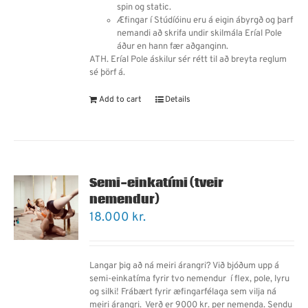
spin og static.
Æfingar í Stúdíóinu eru á eigin ábyrgð og þarf
nemandi
að
skrifa undir skilmála Eríal Pole
áður en hann fær aðganginn.
ATH. Eríal Pole áskilur sér rétt til að breyta reglum
sé þörf á.
Add to cart
Details
Semi-einkatími (tveir
nemendur)
18.000
kr.
Langar þig að ná meiri árangri? Við bjóðum upp á
semi-einkatíma fyrir tvo nemendur í flex, pole, lyru
og silki! Frábært fyrir æfingarfélaga sem vilja ná
meiri árangri.
Verð er 9000 kr. per nemenda.
Sendu