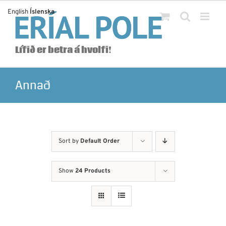
Skip
English
Íslenska
to
content
Lífið er betra á hvolfi!
Annað
Sort by
Default Order
Show
24 Products