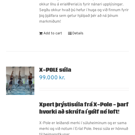
okkur línu á erial@erial.is fyrir nánari upplýsingar.
Segðu okkur hvað þú hefur í huga og við finnum fyrir
þig þjálfara sem getur hjálpað þér að ná þínum
markmiðum!
Add to cart
Details
X-POLE súla
99.000
kr.
Xpert þrýstisúla frá X-Pole - þarf
hvorki að skrúfa í gólf né loft!
X-Pole er leiðandi merki í súluheiminum og er sama
merki og við notum í Eríal Pole. Þessi súla er hönnuð
til heimanotkunar.