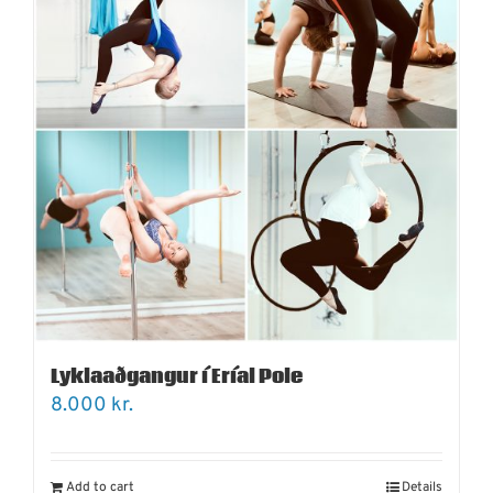
Lyklaaðgangur í Eríal Pole
8.000
kr.
Add to cart
Details