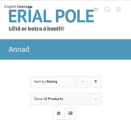
Skip
English
Íslenska
to
content
Lífið er betra á hvolfi!
Annað
Sort by
Rating
Show
12 Products