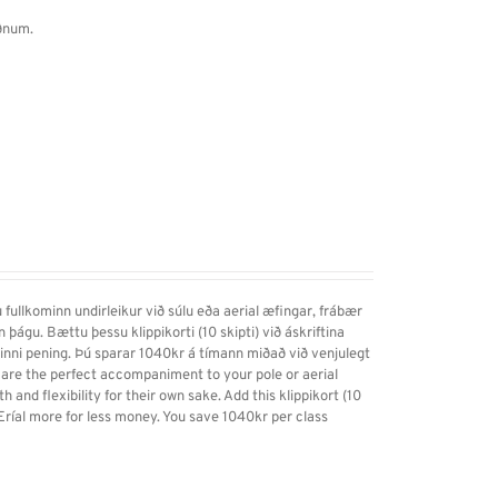
aðnum.
 fullkominn undirleikur við súlu eða aerial æfingar, frábær
gin þágu. Bættu þessu klippikorti (10 skipti) við áskriftina
 minni pening. Þú sparar 1040kr á tímann miðað við venjulegt
es are the perfect accompaniment to your pole or aerial
h and flexibility for their own sake. Add this klippikort (10
 Eríal more for less money. You save 1040kr per class