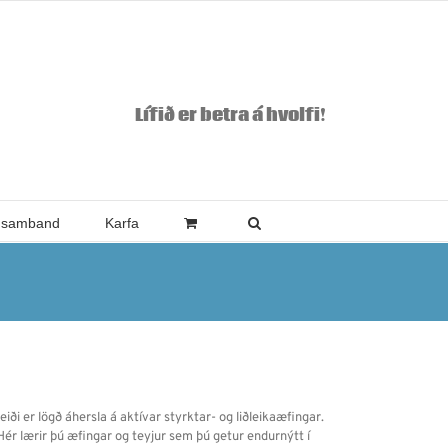
Lífið er betra á hvolfi!
 samband
Karfa
ði er lögð áhersla á aktívar styrktar- og liðleikaæfingar.
 Hér lærir þú æfingar og teyjur sem þú getur endurnýtt í