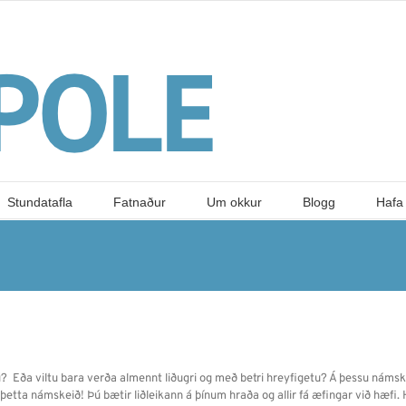
Stundatafla
Fatnaður
Um okkur
Blogg
Hafa
ú? Eða viltu bara verða almennt liðugri og með betri hreyfigetu? Á þessu námskei
 þetta námskeið! Þú bætir liðleikann á þínum hraða og allir fá æfingar við hæfi.