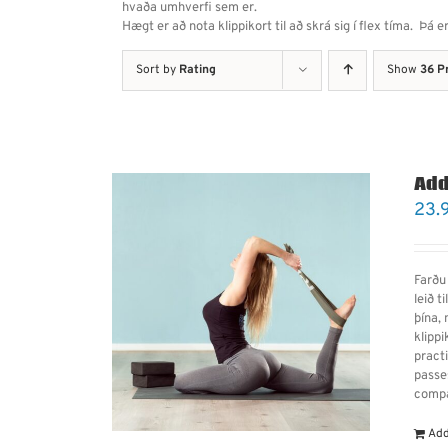
hvaða umhverfi sem er.
Hægt er að nota klippikort til að skrá sig í flex tíma. Þá
Sort by
Rating
Show
36 P
Add
23.
Farðu 
leið t
þína,
klipp
practi
passes
compa
Add