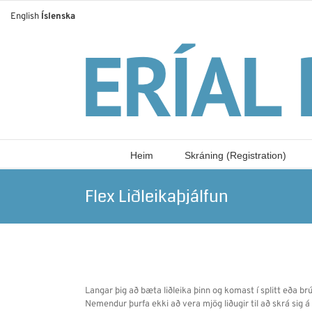
Skip
English
Íslenska
to
content
Heim
Skráning (Registration)
Flex Liðleikaþjálfun
Langar þig að bæta liðleika þinn og komast í splitt eða br
Nemendur þurfa ekki að vera mjög liðugir til að skrá sig á