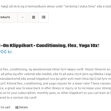
 er hægt að skrá sig á heimasíðunni okkar undir “skráning í staka tíma” eða á st
roducts
-On Klippikort – Conditioning, Flex, Yoga 10x!
900
kr.
á flex, conditioning, og dansbrennsla tímar fyrir lægra verð! Þessir tímarnir eru
il að jafna sig eftir veikindi eða meiðsli, eða til að auka styrk þinn og liðleika í ei
 mánaðarkortið eða annað klippikort svo þú getir eytt meiri tíma hjá Eríal fyrir
ikort! Attend flex, conditioning, and yoga classes for a lower rate! These class
ce, a great way to ease back in after illness or injury, or to increase your strengt
) on to your subscription, monthly pass, or other klippikort so you can train at
red to a normal clip card!
 to cart
Details