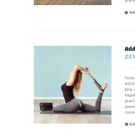
proce
Sel
Add
23.
Farðu 
leið t
þína,
klipp
practi
passes
compa
Add