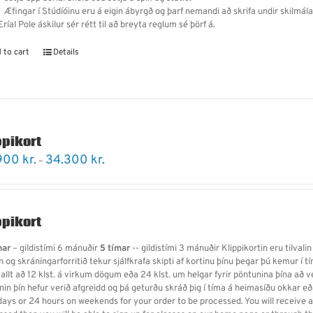
Æfingar í Stúdíóinu eru á eigin ábyrgð og þarf nemandi
að
skrifa undir skilmál
ríal Pole áskilur sér rétt til að breyta reglum sé þörf á.
 to cart
Details
ppikort
Price
900
kr.
34.300
kr.
–
range:
20.900 kr.
through
34.300 kr.
ppikort
mar
– gildistími 6 mánuðir
5 tímar
-- gildistími 3 mánuðir Klippikortin eru tilvalin
 og skráningarforritið tekur sjálfkrafa skipti af kortinu þínu þegar þú kemur í 
 allt að 12 klst. á virkum dögum eða 24 klst. um helgar fyrir pöntunina þína að 
nin þín hefur verið afgreidd og þá geturðu skráð þig í tíma á heimasíðu okkar e
ays or 24 hours on weekends for your order to be processed. You will receive an