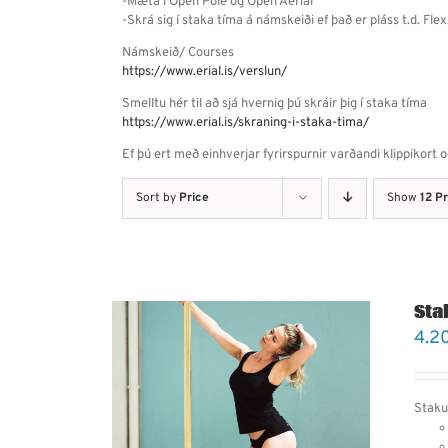
-Mæta í Open Pole og Open Aerial
-Skrá sig í staka tíma á námskeiði ef það er pláss t.d. Flex,
Námskeið/ Courses
https://www.erial.is/verslun/
Smelltu hér til að sjá hvernig þú skráir þig í staka tíma
https://www.erial.is/skraning-i-staka-tima/
Ef þú ert með einhverjar fyrirspurnir varðandi klippikort 
Sort by
Price
Show
12 P
Sta
4.2
Staku