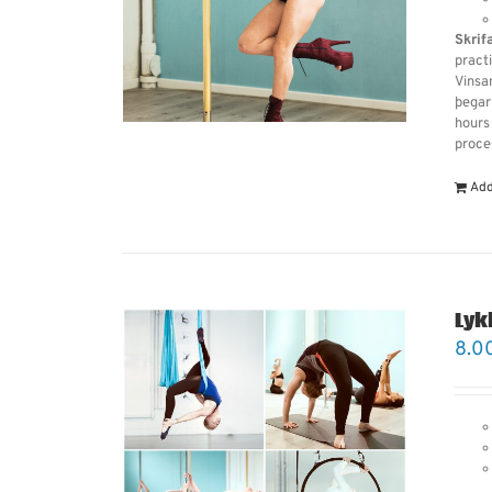
Skrif
practi
Vinsam
þegar
hours
proce
Add
Lyk
8.0