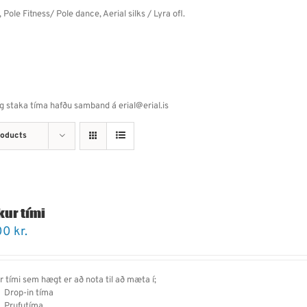
 Pole Fitness/ Pole dance, Aerial silks / Lyra ofl.
og staka tíma hafðu samband á erial@erial.is
roducts
kur tími
00
kr.
r tími sem hægt er að nota til að mæta í;
Drop-in tíma
Prufutíma