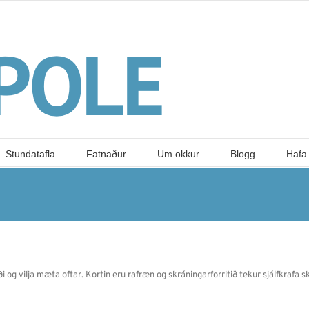
Stundatafla
Fatnaður
Um okkur
Blogg
Hafa
 og vilja mæta oftar. Kortin eru rafræn og skráningarforritið tekur sjálfkrafa ski