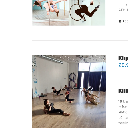
ATH. E
Add
Kli
20.
Kli
10 tí
rafræn
leyfið
pöntu
weekd