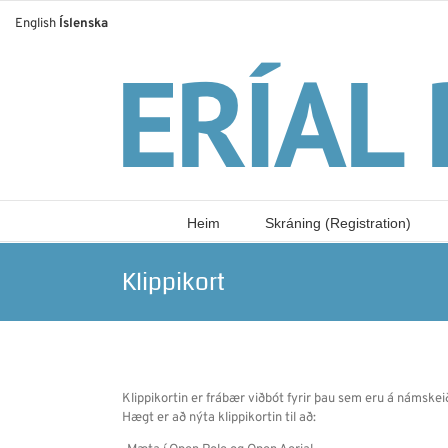
Skip
English
Íslenska
to
content
Heim
Skráning (Registration)
Klippikort
Klippikortin er frábær viðbót fyrir þau sem eru á námskeiði
Hægt er að nýta klippikortin til að: