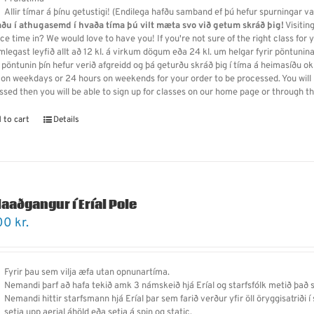
Allir tímar á þínu getustigi! (Endilega hafðu samband ef þú hefur spurningar v
aðu í athugasemd í hvaða tíma þú vilt mæta svo við getum skráð þig!
Visitin
ce time in? We would love to have you! If you're not sure of the right class for 
legast leyfið allt að 12 kl. á virkum dögum eða 24 kl. um helgar fyrir pöntunina
 pöntunin þín hefur verið afgreidd og þá geturðu skráð þig í tíma á heimasíðu o
 on weekdays or 24 hours on weekends for your order to be processed. You will r
ssed then you will be able to sign up for classes on our home page or through 
 to cart
Details
laaðgangur í Eríal Pole
00
kr.
Fyrir þau sem vilja æfa utan opnunartíma.
Nemandi þarf
að
hafa tekið amk 3 námskeið hjá Eríal og starfsfólk metið það 
Nemandi hittir starfsmann hjá Eríal þar sem farið verður yfir öll öryggisatriði 
setja upp aerial áhöld eða setja á spin og static.