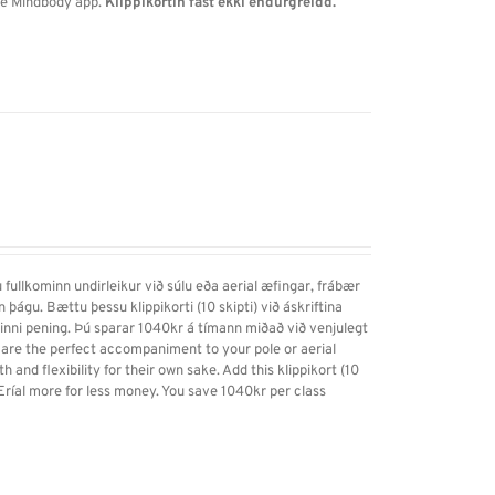
the Mindbody app.
Klippikortin fást ekki endurgreidd.
 fullkominn undirleikur við súlu eða aerial æfingar, frábær
gin þágu. Bættu þessu klippikorti (10 skipti) við áskriftina
 minni pening. Þú sparar 1040kr á tímann miðað við venjulegt
es are the perfect accompaniment to your pole or aerial
h and flexibility for their own sake. Add this klippikort (10
 Eríal more for less money. You save 1040kr per class