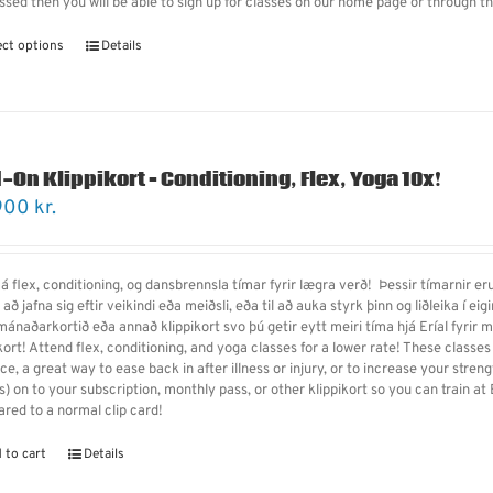
ssed then you will be able to sign up for classes on our home page or through 
ect options
Details
-On Klippikort – Conditioning, Flex, Yoga 10x!
900
kr.
á flex, conditioning, og dansbrennsla tímar fyrir lægra verð! Þessir tímarnir eru
il að jafna sig eftir veikindi eða meiðsli, eða til að auka styrk þinn og liðleika í ei
 mánaðarkortið eða annað klippikort svo þú getir eytt meiri tíma hjá Eríal fyrir
ikort! Attend flex, conditioning, and yoga classes for a lower rate! These class
ce, a great way to ease back in after illness or injury, or to increase your strengt
) on to your subscription, monthly pass, or other klippikort so you can train at
red to a normal clip card!
 to cart
Details