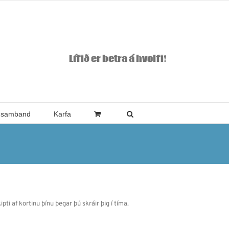
Lífið er betra á hvolfi!
 samband
Karfa
pti af kortinu þínu þegar þú skráir þig í tíma.