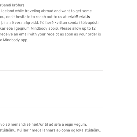
arðandi kröfur)
g Iceland while traveling abroad and want to get some
you, don't hesitate to reach out to us at
erial@erial.is
 þína að vera afgreidd. Þú færð kvittun senda í tölvupósti
kkar eða í gegnum Mindbody appið. Please allow up to 12
eceive an email with your receipt as soon as your order is
the Mindbody app.
svo að nemandi sé hæf/ur til að æfa á eigin vegum.
í stúdíóinu. Þú lærir meðal annars
að
opna og loka stúdíóinu,