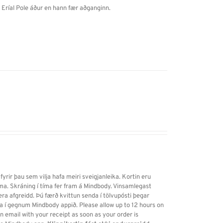
a Eríal Pole áður en hann fær aðganginn.
 fyrir þau sem vilja hafa meiri sveigjanleika. Kortin eru
tíma. Skráning í tíma fer fram á Mindbody. Vinsamlegast
vera afgreidd. Þú færð kvittun senda í tölvupósti þegar
ða í gegnum Mindbody appið. Please allow up to 12 hours on
 email with your receipt as soon as your order is