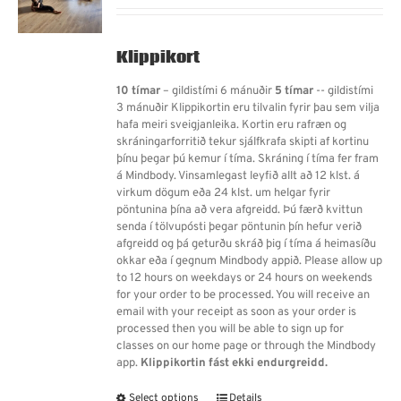
20.900 kr.
through
34.300 kr.
Klippikort
10 tímar
– gildistími 6 mánuðir
5 tímar
-- gildistími
3 mánuðir Klippikortin eru tilvalin fyrir þau sem vilja
hafa meiri sveigjanleika. Kortin eru rafræn og
skráningarforritið tekur sjálfkrafa skipti af kortinu
þínu þegar þú kemur í tíma. Skráning í tíma fer fram
á Mindbody. Vinsamlegast leyfið allt að 12 klst. á
virkum dögum eða 24 klst. um helgar fyrir
pöntunina þína að vera afgreidd. Þú færð kvittun
senda í tölvupósti þegar pöntunin þín hefur verið
afgreidd og þá geturðu skráð þig í tíma á heimasíðu
okkar eða í gegnum Mindbody appið. Please allow up
to 12 hours on weekdays or 24 hours on weekends
for your order to be processed. You will receive an
email with your receipt as soon as your order is
processed then you will be able to sign up for
classes on our home page or through the Mindbody
app.
Klippikortin fást ekki endurgreidd.
Select options
Details