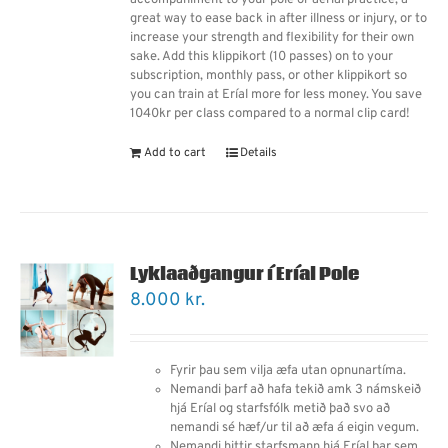
accompaniment to your pole or aerial practice, a
great way to ease back in after illness or injury, or to
increase your strength and flexibility for their own
sake. Add this klippikort (10 passes) on to your
subscription, monthly pass, or other klippikort so
you can train at Eríal more for less money. You save
1040kr per class compared to a normal clip card!
Add to cart
Details
Lyklaaðgangur í Eríal Pole
8.000
kr.
Fyrir þau sem vilja æfa utan opnunartíma.
Nemandi þarf
að
hafa tekið amk 3 námskeið
hjá Eríal og starfsfólk metið það svo að
nemandi sé hæf/ur til að æfa á eigin vegum.
Nemandi hittir starfsmann hjá Eríal þar sem