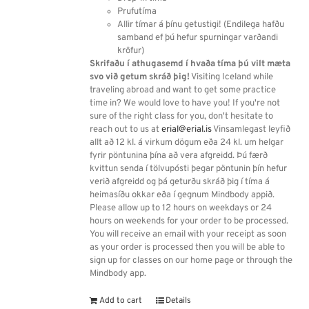
Prufutíma
Allir tímar á þínu getustigi! (Endilega hafðu
samband ef þú hefur spurningar varðandi
kröfur)
Skrifaðu í athugasemd í hvaða tíma þú vilt mæta
svo við getum skráð þig!
Visiting Iceland while
traveling abroad and want to get some practice
time in? We would love to have you! If you're not
sure of the right class for you, don't hesitate to
reach out to us at
erial@erial.is
Vinsamlegast leyfið
allt að 12 kl. á virkum dögum eða 24 kl. um helgar
fyrir pöntunina þína að vera afgreidd. Þú færð
kvittun senda í tölvupósti þegar pöntunin þín hefur
verið afgreidd og þá geturðu skráð þig í tíma á
heimasíðu okkar eða í gegnum Mindbody appið.
Please allow up to 12 hours on weekdays or 24
hours on weekends for your order to be processed.
You will receive an email with your receipt as soon
as your order is processed then you will be able to
sign up for classes on our home page or through the
Mindbody app.
Add to cart
Details