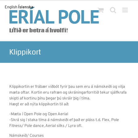
Skip
English
Íslenska
to
content
Lífið er betra á hvolfi!
Klippikort
Klippikortin er frábær viðbót fyrir þau sem eru á námskeiði og vilja
mæta oftar. Kortin eru rafræn og skráningarforritið tekur sjálfkrafa
skipti af kortinu þínu þegar þú skráir þig í tíma.
Hægt er að nýta klippikortin til að:
-Mæta í Open Pole og Open Aerial
-Skrá sig í staka tíma á námskeiði ef það er pláss t.d. Flex, Pole
Fitness/ Pole dance, Aerial silks / Lyra ofl.
Námskeið/ Courses