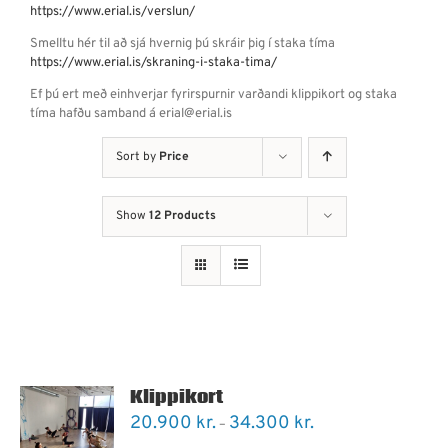
https://www.erial.is/verslun/
Smelltu hér til að sjá hvernig þú skráir þig í staka tíma
https://www.erial.is/skraning-i-staka-tima/
Ef þú ert með einhverjar fyrirspurnir varðandi klippikort og staka
tíma hafðu samband á erial@erial.is
Sort by
Price
Show
12 Products
Klippikort
Price
20.900
kr.
34.300
kr.
–
range: