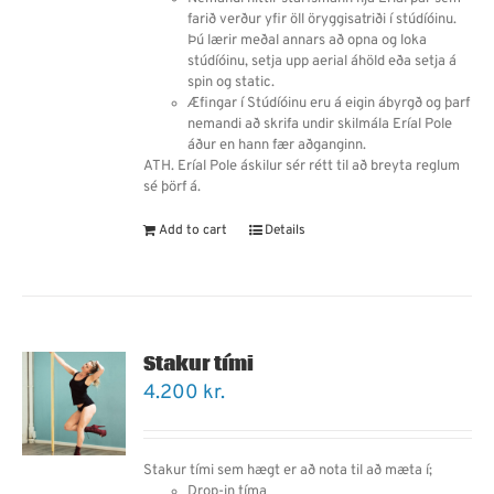
farið verður yfir öll öryggisatriði í stúdíóinu.
Þú lærir meðal annars
að
opna og loka
stúdíóinu, setja upp aerial áhöld eða setja á
spin og static.
Æfingar í Stúdíóinu eru á eigin ábyrgð og þarf
nemandi
að
skrifa undir skilmála Eríal Pole
áður en hann fær aðganginn.
ATH. Eríal Pole áskilur sér rétt til að breyta reglum
sé þörf á.
Add to cart
Details
Stakur tími
4.200
kr.
Stakur tími sem hægt er að nota til að mæta í;
Drop-in tíma