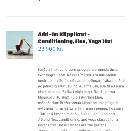
Add-On Klippikort –
Conditioning, Flex, Yoga 10x!
23.900
kr.
Farðu á flex, conditioning, og dansbrennsla tímar
fyrir lægra verð! Þessir tímarnir eru fullkominn
undirleikur við súlu eða aerial æfingar, frábær leið til
að jafna sig eftir veikindi eða meiðsli, eða til að auka
styrk þinn og liðleika í eigin þágu. Bættu þessu
klippikorti (10 skipti) við áskriftina þína,
mánaðarkortið eða annað klippikort svo þú getir
eytt meiri tíma hjá Eríal fyrir minni pening. Þú sparar
1040kr á tímann miðað við venjulegt klippikort!
Attend flex, conditioning, and yoga classes for a
lower rate! These classes are the perfect