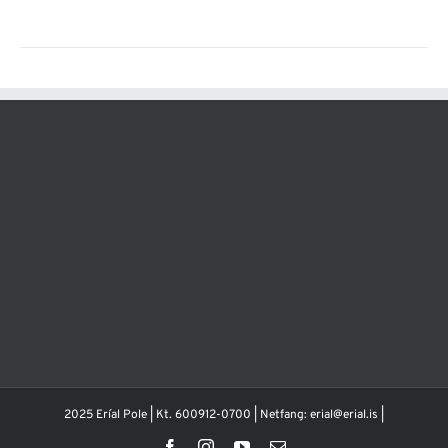
2025 Eríal Pole | Kt. 600912-0700 | Netfang: erial@erial.is |
Facebook
Instagram
YouTube
Email