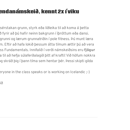
jendanámskeið, kennt 2x í viku
 sérstakan grunn, styrk eða liðleika til að koma á þetta
ð fyrir að þú hafir neinn bakgrunn í íþróttum eða dansi.
grunni og lærum grunnatriðin í pole fitness. Þú munt læra
m. Eftir að hafa lokið þessum átta tímum ættir þú að vera
ess Fundamentals. Innifalið í verði námskeiðsins eru
fjögur
a til að hefja súlaferðalagið þitt af krafti! Við höfum nokkra
g skráð þig í þann tíma sem hentar þér. Þessi skipti gilda
eryone in the class speaks or is working on Icelandic ;-)
ið