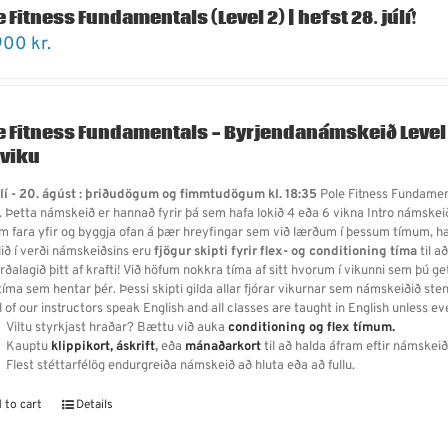
e Fitness Fundamentals (Level 2) | hefst 28. júlí!
900
kr.
e Fitness Fundamentals - Byrjendanámskeið Level
 viku
úlí - 20. ágúst : þriðudögum og fimmtudögum kl. 18:35
Pole Fitness Fundament
. Þetta námskeið er hannað fyrir þá sem hafa lokið 4 eða 6 vikna Intro námskeið
 fara yfir og byggja ofan á þær hreyfingar sem við lærðum í þessum tímum, hal
lið í verði námskeiðsins eru
fjögur skipti fyrir flex- og conditioning tíma
til a
rðalagið þitt af krafti! Við höfum nokkra tíma af sitt hvorum í vikunni sem þú ge
íma sem hentar þér. Þessi skipti gilda allar fjórar vikurnar sem námskeiðið sten
l of our instructors speak English and all classes are taught in English unless ev
Viltu styrkjast hraðar? Bættu við auka
conditioning og flex tímum.
Kauptu
klippikort,
áskrift
,
eða
mánaðarkort
til að halda áfram eftir námskeið
Flest stéttarfélög endurgreiða námskeið að hluta eða að fullu.
 to cart
Details