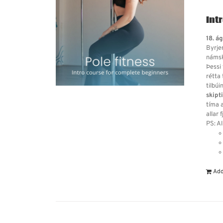
Int
18. á
Byrje
námske
Þessi 
rétta
tilbú
skipt
tíma a
allar 
PS: Al
Add