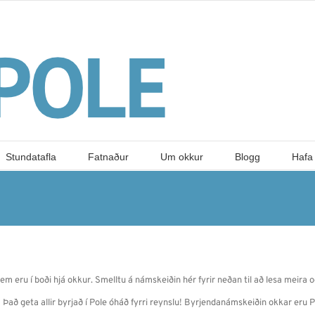
Stundatafla
Fatnaður
Um okkur
Blogg
Hafa
m eru í boði hjá okkur. Smelltu á námskeiðin hér fyrir neðan til að lesa meira o
 Það geta allir byrjað í Pole óháð fyrri reynslu! Byrjendanámskeiðin okkar eru P