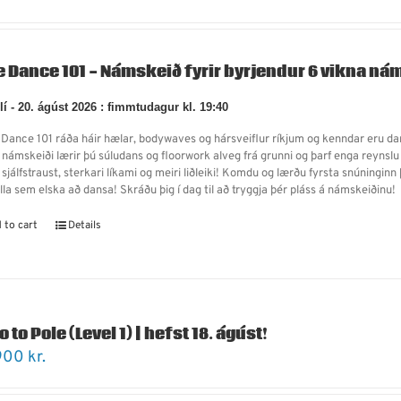
e Dance 101 - Námskeið fyrir byrjendur 6 vikna nám
úlí - 20. ágúst 2026 : fimmtudagur kl. 19:40
e Dance 101 ráða háir hælar, bodywaves og hársveiflur ríkjum og kenndar eru dans
 námskeiði lærir þú súludans og floorwork alveg frá grunni og þarf enga reynslu
 sjálfstraust, sterkari líkami og meiri liðleiki! Komdu og lærðu fyrsta snúning
alla sem elska að dansa! Skráðu þig í dag til að tryggja þér pláss á námskeiðinu
 to cart
Details
o to Pole (Level 1) | hefst 18. ágúst!
900
kr.