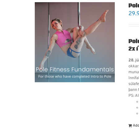
Pol
29.
Pol
2x í
28. j
okkar
munum
Innifa
súlafe
þann t
PS: Al
Add