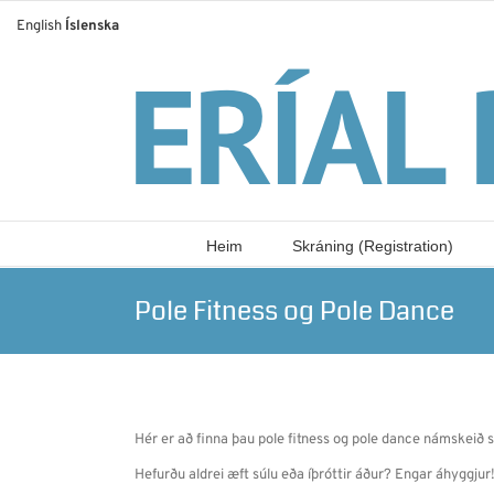
Skip
English
Íslenska
to
content
Heim
Skráning (Registration)
Pole Fitness og Pole Dance
Hér er að finna þau pole fitness og pole dance námskeið se
Hefurðu aldrei æft súlu eða íþróttir áður? Engar áhyggjur!