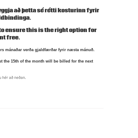
gja að þetta sé rétti kosturinn fyrir
ldbindinga.
 ensure this is the right option for
t free.
ers mánaðar verða gjaldfærðar fyrir næsta mánuð.
he 15th of the month will be billed for the next
u hér að neðan.