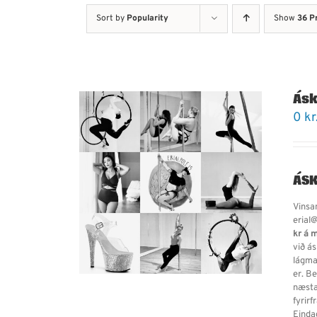
Sort by
Popularity
Show
36 P
Áskr
0
kr
ÁSK
Vinsam
erial@
kr á 
við á
lágma
er. B
næsta
fyrir
Einda