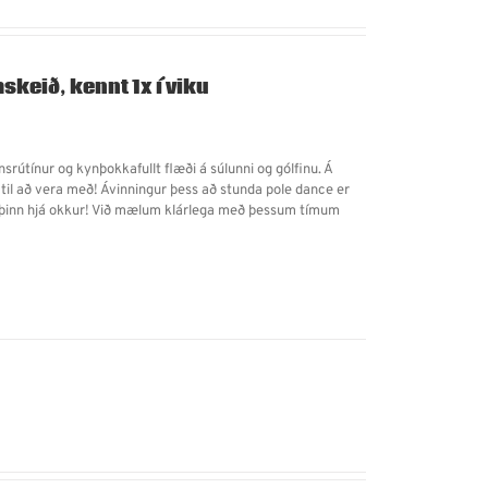
skeið, kennt 1x í viku
rútínur og kynþokkafullt flæði á súlunni og gólfinu. Á
 til að vera með! Ávinningur þess að stunda pole dance er
inn þinn hjá okkur! Við mælum klárlega með þessum tímum
!