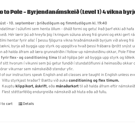
ro to Pole - Byrjendanámskeið (Level 1)
4 vikna byr
gúst - 10. september : þriðudögum og fimmtudögum kl. 19:40
ndatímar í súlufimi sem henta öllum - óháð formi og getu! Það
þarf ekki að hafa
ið. Hér lærir þú að hreyfa þig í kringum súluna alveg frá grunni og ekki gert rá
tími hentar fyrir alla!
Í þessu fjögurra vikna hraðnámskeiði byrjum við alveg frá 
 tækni, byrja að byggja upp styrk og uppgötva hvað þessi frábæra íþrótt snýst u
inn að halda áfram að læra grunnatriðin í follow-up námskeiðinu okkar, Pole Fitn
i fyrir flex- og conditioning tíma
til að hjálpa þér að byggja upp styrk og liðleik
f sitt hvorum í vikunni sem þú getur fundið í stundatöflunni á heimasíðu okkar o
fjórar vikurnar sem námskeiðið stendur yfir.
l of our instructors speak English and all classes are taught in English unless ev
Viltu styrkjast hraðar? Bættu við auka
conditioning og flex tímum.
Kauptu
klippikort,
áskrift
,
eða
mánaðarkort
til að halda áfram eftir námskeið
Flest stéttarfélög endurgreiða námskeið að hluta eða að fullu.
 to cart
Details