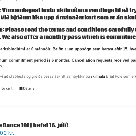
: Vinsamlegast lestu skilmálana vandlega til að tryg
. Við bjóðum líka upp á
mánaðarkort
sem er án sku
E: Please read the terms and conditions carefully to
. We also offer a
monthly pass
which is commitmen
rksbinditími er 6 mánuðir. Beiðnir um uppsögn sem berast eftir 15. hv
um commitment period is 6 months. Cancellation requests received past t
h.
ví að staðfesta og greiða þessa áskrift samþykkir þú
skilmála
Eríal Pole sem er
 to cart
Details
 Dance 101 | hefst 16. júlí!
900
kr.