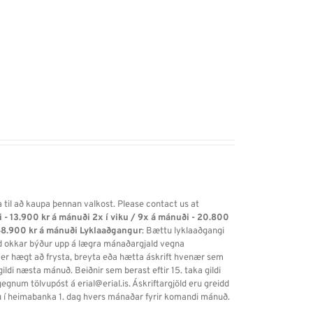
a til að kaupa þennan valkost. Please contact us at
i - 13.900 kr á mánuði
2x í viku / 9x á mánuði - 20.800
48.900 kr á mánuði
Lyklaaðgangur
: Bættu lyklaaðgangi
ild okkar býður upp á lægra mánaðargjald vegna
 er hægt að frysta, breyta eða hætta áskrift hvenær sem
ildi næsta mánuð. Beiðnir sem berast eftir 15. taka gildi
gnum tölvupóst á erial@erial.is. Áskriftargjöld eru greidd
slu í heimabanka 1. dag hvers mánaðar fyrir komandi mánuð.