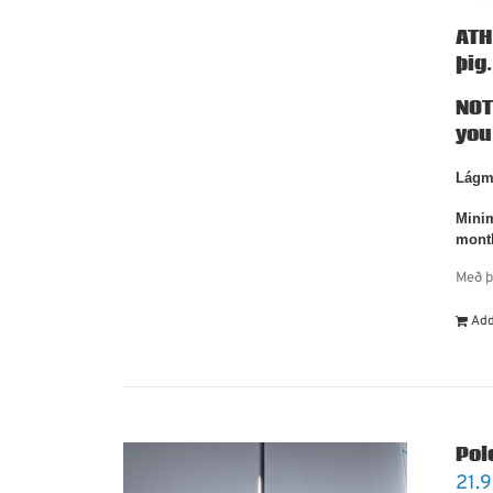
ATH
þig
NOT
you
Lágma
Minim
mont
Með þ
Add
Pole
21.