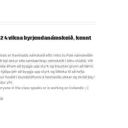
 2
4 vikna byrjendanámskeið, kennt
als er framhalds námskeið eftir Intro to Pole námskeiðin
i hjá okkur eða sambærilegu námskeiði í öðru stúdíói. Við
da áfram að byggja upp styrk og traustan grunn að færni.
ð hjálpa þér að byggja upp styrk og liðleika til að hefja
tur fundið í stundatöflunni á heimasíðu okkar og skráð þig í
dur yfir.
eryone in the class speaks or is working on Icelandic ;-)
ið