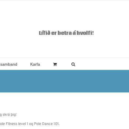
Lífið er betra á hvolfi!
 samband
Karfa
g skrá þig!
ole Fitness level 1 og Pole Dance 101.