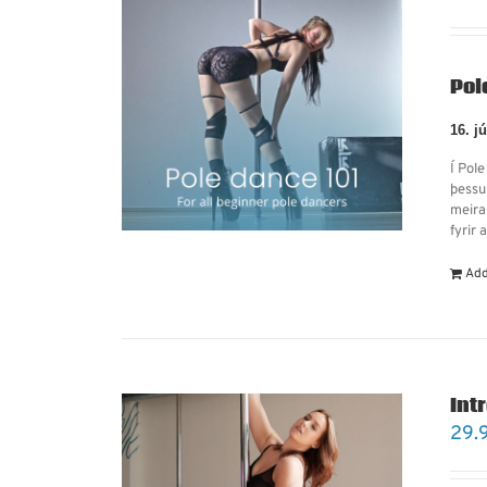
Pol
16. j
Í Pol
þessu
meira
fyrir 
Add
Intr
29.