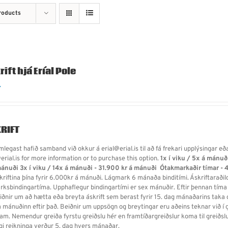
roducts
ift hjá Eríal Pole
.
RIFT
legast hafið samband við okkur á erial@erial.is til að fá frekari upplýsingar eð
erial.is for more information or to purchase this option.
1x í viku / 5x á mánuð
mánuði
3x í viku / 14x á mánuði - 31.900 kr á mánuði
Ótakmarkaðir tímar - 
skriftina þína fyrir 6.000kr á mánuði. Lágmark 6 mánaða binditími. Áskriftarað
rksbindingartíma. Upphaflegur bindingartími er sex mánuðir. Eftir þennan tíma
eiðnir um að hætta eða breyta áskrift sem berast fyrir 15. dag mánaðarins taka g
 mánuðinn eftir það. Beiðnir um uppsögn og breytingar eru aðeins teknar við í ge
fram. Nemendur greiða fyrstu greiðslu hér en framtíðargreiðslur koma til greið
gi reikninga verður 5. dag hvers mánaðar.