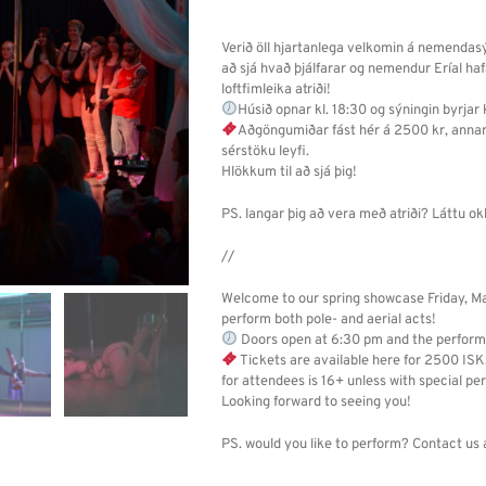
was:
is:
3.000 kr..
2.500 kr..
Verið öll hjartanlega velkomin á nemendasý
að sjá hvað þjálfarar og nemendur Eríal haf
loftfimleika atriði!
Húsið opnar kl. 18:30 og sýningin byrjar k
Aðgöngumiðar fást hér á 2500 kr, annar
sérstöku leyfi.
Hlökkum til að sjá þig!
PS. langar þig að vera með atriði? Láttu okk
//
Welcome to our spring showcase Friday, M
perform both pole- and aerial acts!
Doors open at 6:30 pm and the perform
Tickets are available here for 2500 ISK
for attendees is 16+ unless with special pe
Looking forward to seeing you!
PS. would you like to perform? Contact us a