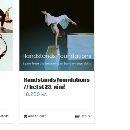
Handstands Foundations
// hefst 23. júní!
18.250
kr.
etails
Add to cart
Details