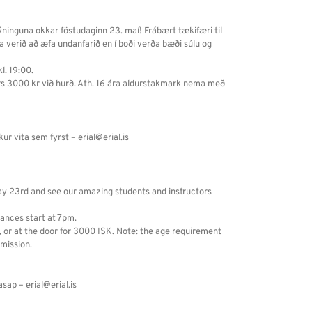
ninguna okkar föstudaginn 23. maí! Frábært tækifæri til
a verið að æfa undanfarið en í boði verða bæði súlu og
l. 19:00.
s 3000 kr við hurð. Ath. 16 ára aldurstakmark nema með
ur vita sem fyrst – erial@erial.is
ay 23rd and see our amazing students and instructors
ances start at 7pm.
, or at the door for 3000 ISK. Note: the age requirement
rmission.
sap – erial@erial.is