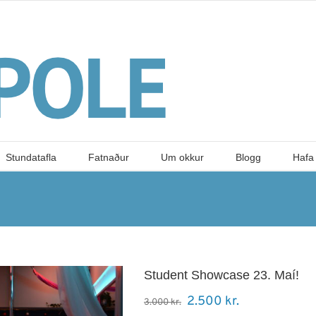
Stundatafla
Fatnaður
Um okkur
Blogg
Hafa
Student Showcase 23. Maí!
Original
Current
2.500
kr.
3.000
kr.
price
price