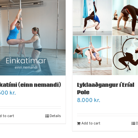
katími (einn nemandi)
Lyklaaðgangur í Eríal
Pole
.500
kr.
8.000
kr.
d to cart
Details
Add to cart
D