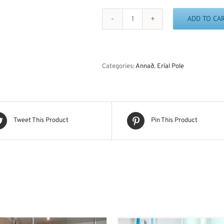
ADD TO CA
Student
Showcase
23.
Maí!
quantity
Categories:
Annað
,
Eríal Pole
Tweet This Product
Pin This Product