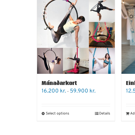
Mánaðarkort
Ein
Price
16.200
kr.
59.900
kr.
12
–
range:
16.200 kr.
through
59.900 kr.
Select options
Details
Ad