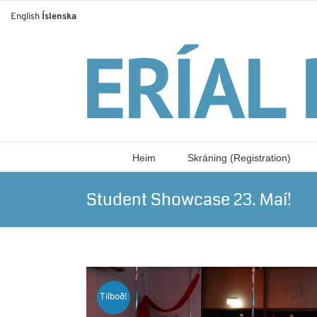
Skip
English
Íslenska
to
content
Heim
Skráning (Registration)
Student Showcase 23. Maí!
Tilboð!