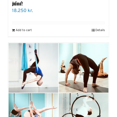
júní!
18.250
kr.
Add to cart
Details