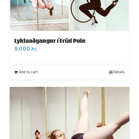
Lyklaaðgangur í Eríal Pole
8.000
kr.
Add to cart
Details