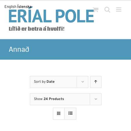
Skip
English
Íslenska
to
content
Lífið er betra á hvolfi!
Annað
Sort by
Date
Show
24 Products