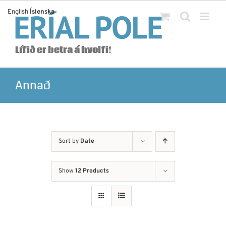
Skip
English
Íslenska
to
content
Lífið er betra á hvolfi!
Annað
Sort by
Date
Show
12 Products