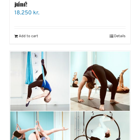
júní!
18.250
kr.
Add to cart
Details