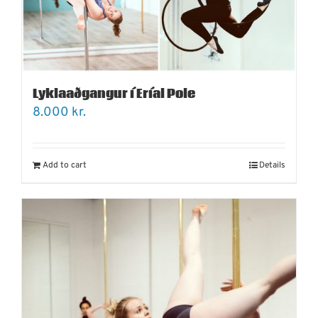
Lyklaaðgangur í Eríal Pole
8.000
kr.
Add to cart
Details