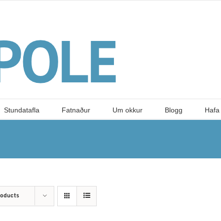
Stundatafla
Fatnaður
Um okkur
Blogg
Hafa
roducts