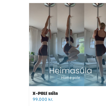
X-POLE súla
99.000
kr.