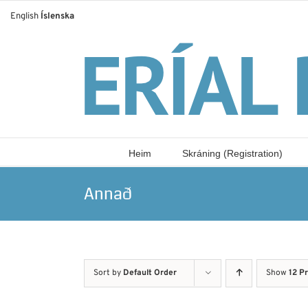
Skip
English
Íslenska
to
content
Heim
Skráning (Registration)
Annað
Sort by
Default Order
Show
12 P