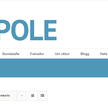
Stundatafla
Fatnaður
Um okkur
Blogg
Hafa
roducts