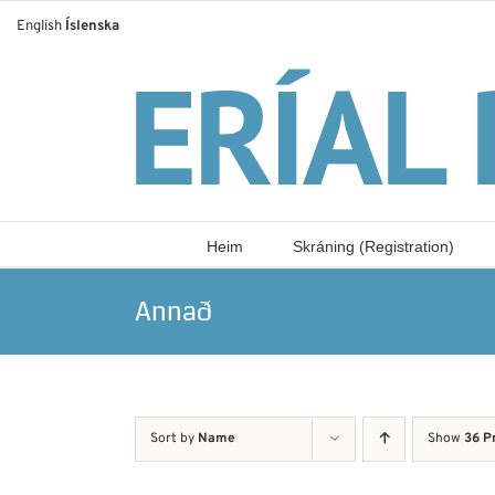
Skip
English
Íslenska
to
content
Heim
Skráning (Registration)
Annað
Sort by
Name
Show
36 P