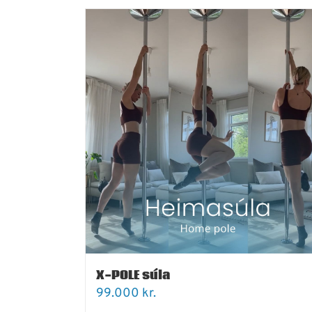
X-POLE súla
99.000
kr.