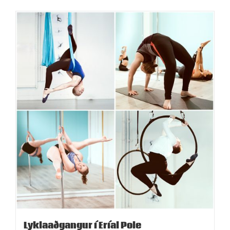
Lyklaaðgangur í Eríal Pole