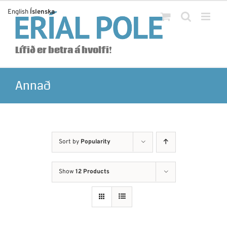
Skip
English
Íslenska
to
content
Lífið er betra á hvolfi!
Annað
Sort by
Popularity
Show
12 Products