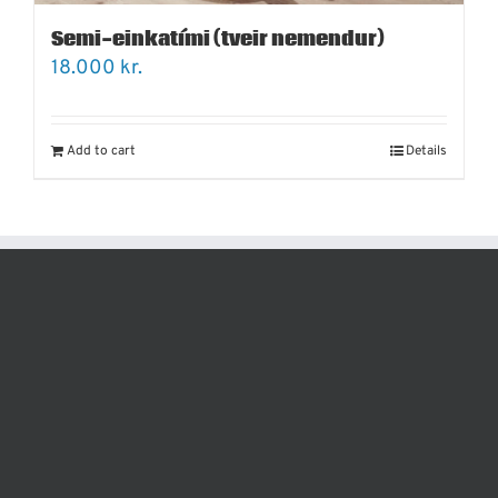
Semi-einkatími (tveir nemendur)
18.000
kr.
Add to cart
Details