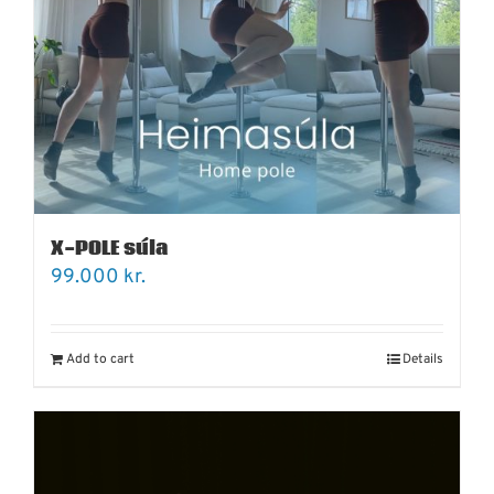
X-POLE súla
99.000
kr.
Add to cart
Details