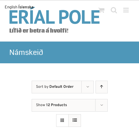
Skip
English
Íslenska
to
content
Lífið er betra á hvolfi!
Námskeið
Sort by
Default Order
Show
12 Products