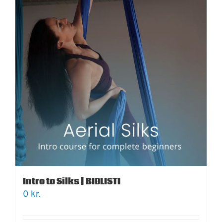
Intro to Silks | BIÐLISTI
0
kr.