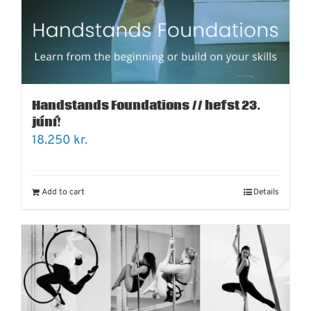
Handstands Foundations // hefst 23.
júní!
18.250
kr.
Add to cart
Details