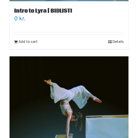
Intro to Lyra | BIÐLISTI
0
kr.
Add to cart
Details