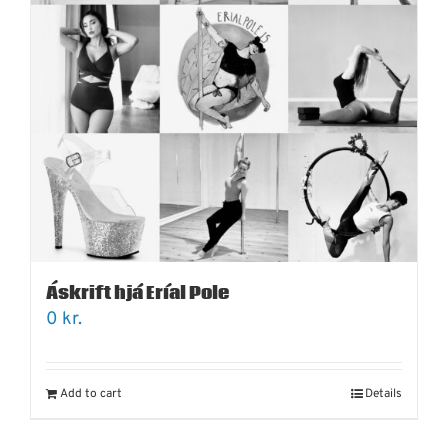
Áskrift hjá Eríal Pole
0
kr.
Add to cart
Details