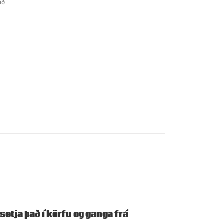
ið
setja það í körfu og ganga frá