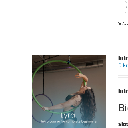
Add
Intr
0
kr
Int
Bi
Skr