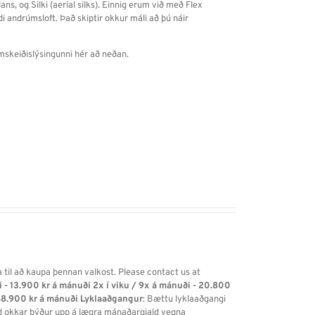
ns, og Silki (aerial silks). Einnig erum við með Flex
i andrúmsloft. Það skiptir okkur máli að þú náir
mskeiðislýsingunni hér að neðan.
a til að kaupa þennan valkost. Please contact us at
i - 13.900 kr á mánuði
2x í viku / 9x á mánuði - 20.800
48.900 kr á mánuði
Lyklaaðgangur
: Bættu lyklaaðgangi
ild okkar býður upp á lægra mánaðargjald vegna