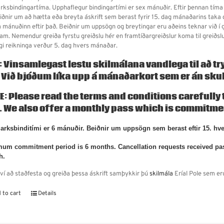
rksbindingartíma. Upphaflegur bindingartími er sex mánuðir. Eftir þennan tíma
eiðnir um að hætta eða breyta áskrift sem berast fyrir 15. dag mánaðarins taka g
 mánuðinn eftir það. Beiðnir um uppsögn og breytingar eru aðeins teknar við í ge
fram. Nemendur greiða fyrstu greiðslu hér en framtíðargreiðslur koma til greið
gi reikninga verður 5. dag hvers mánaðar.
: Vinsamlegast lestu skilmálana vandlega til að tryg
. Við bjóðum líka upp á
mánaðarkort
sem er án sku
E: Please read the terms and conditions carefully to
. We also offer a
monthly pass
which is commitmen
rksbinditími er 6 mánuðir. Beiðnir um uppsögn sem berast eftir 15. hv
um commitment period is 6 months. Cancellation requests received past t
h.
ví að staðfesta og greiða þessa áskrift samþykkir þú
skilmála
Eríal Pole sem er
 to cart
Details