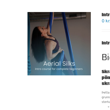
Intr
0
kr
Int
Bi
Skr
pön
skr
Þetta 
grunn
sterk