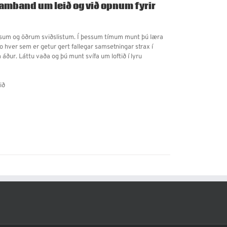
amband um leið og við opnum fyrir
rkúsum og öðrum sviðslistum.
Í þessum tímum munt þú læra
 hver sem er getur gert fallegar samsetningar strax í
m áður. Láttu vaða og þú munt svífa um loftið í lyru
ið