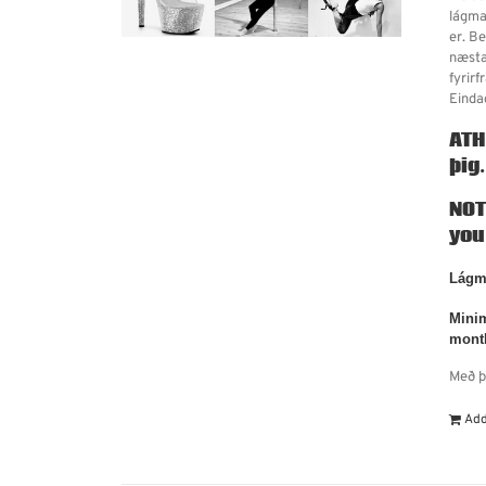
lágma
er. B
næsta
fyrir
Einda
ATH
þig
NOT
you
Lágma
Minim
mont
Með þ
Add