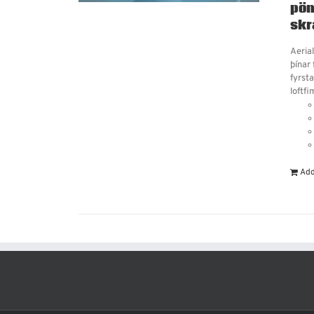
pön
skr
Aeria
þínar
fyrsta
loftfi
Add