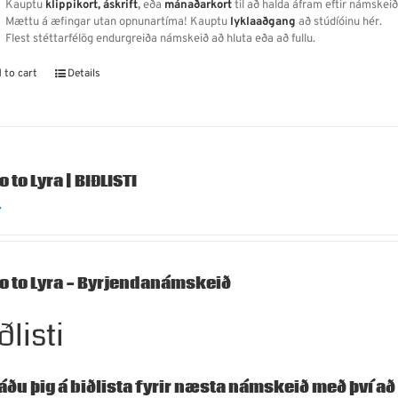
Kauptu
klippikort,
áskrift
,
eða
mánaðarkort
til að halda áfram eftir námskeið
Mættu á æfingar utan opnunartíma! Kauptu
lyklaaðgang
að stúdíóinu hér.
Flest stéttarfélög endurgreiða námskeið að hluta eða að fullu.
 to cart
Details
o to Lyra | BIÐLISTI
.
ro to Lyra - Byrjendanámskeið
ðlisti
áðu þig á biðlista fyrir næsta námskeið með því að 