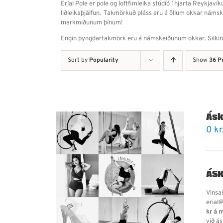
Eríal Pole er pole og loftfimleika stúdíó í hjarta Reykjaví
liðleikaþjálfun. Takmörkuð pláss eru á öllum okkar námskei
markmiðunum þínum!
Engin þyngdartakmörk eru á námskeiðunum okkar. Silkin ha
Sort by
Popularity
Show
36 P
Áskr
0
kr
ÁSK
Vinsam
erial@
kr á 
við á