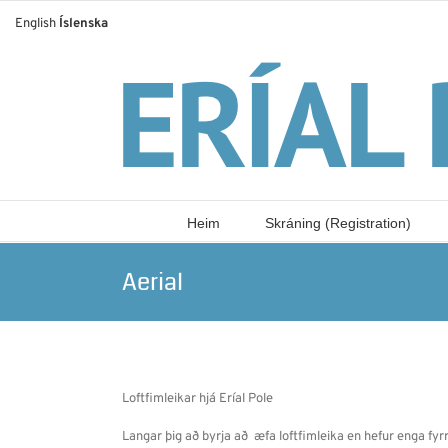
Skip
English
Íslenska
to
content
Heim
Skráning (Registration)
Aerial
Loftfimleikar hjá Eríal Pole
Langar þig að byrja að æfa loftfimleika en hefur enga fyrr