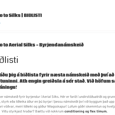
o to Silks | BIÐLISTI
.
ro to Aerial Silks - Byrjendanámskeið
ðlisti
áðu þig á biðlista fyrir næsta námskeið með því að 
tuninni. Ath engin greiðsla á sér stað.
Við höfum s
áningu!
er námskeið fyrir byrjendur í Aerial Silks. Hér er farið í undirstöðuatriði og grunn
, styrk eða liðleika áður en þú byrjar í þessu námskeiði því við byggjum það upp
ari vöðvar, meiri liðleiki og góður félagsskapur! Lofum góðri skemmtun og hvet
Viltu styrkjast hraðar? Bættu við nokkrum
conditioning og flex tímum.