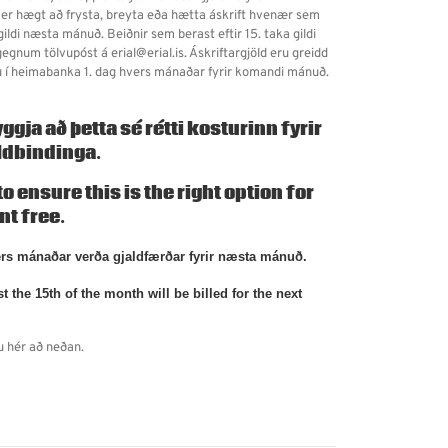
 er hægt að frysta, breyta eða hætta áskrift hvenær sem
ildi næsta mánuð. Beiðnir sem berast eftir 15. taka gildi
gnum tölvupóst á erial@erial.is. Áskriftargjöld eru greidd
slu í heimabanka 1. dag hvers mánaðar fyrir komandi mánuð.
gja að þetta sé rétti kosturinn fyrir
ldbindinga.
 ensure this is the right option for
t free.
ers mánaðar verða gjaldfærðar fyrir næsta mánuð.
he 15th of the month will be billed for the next
u hér að neðan.