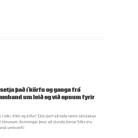
setja það í körfu og ganga frá
amband um leið og við opnum fyrir
 í silki, trikk og klifur! Ekki þarf að hafa neinn sérstakan
 í tímunum. Ávinningar þess að stunda Aerial Silks eru
jandi umhverfi!