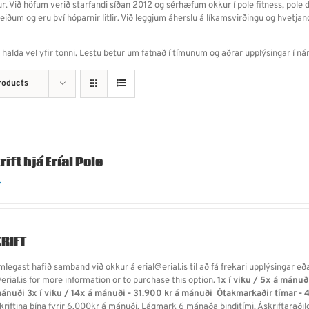
kur. Við höfum verið starfandi síðan 2012 og sérhæfum okkur í pole fitness, pole da
ðum og eru því hóparnir litlir. Við leggjum áherslu á líkamsvirðingu og hvetjand
lda vel yfir tonni. Lestu betur um fatnað í tímunum og aðrar upplýsingar í ná
roducts
ift hjá Eríal Pole
.
RIFT
legast hafið samband við okkur á erial@erial.is til að fá frekari upplýsingar eð
erial.is for more information or to purchase this option.
1x í viku / 5x á mánuð
mánuði
3x í viku / 14x á mánuði - 31.900 kr á mánuði
Ótakmarkaðir tímar - 
skriftina þína fyrir 6.000kr á mánuði. Lágmark 6 mánaða binditími. Áskriftarað