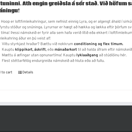
tuninni. Ath engin greiðsla á sér stað.
Við höfum s
áningu!
l Hoop er loftfimleikahringur, sem nefnist einnig Lyra, og er algengt áhald í si
 fyrstu stöður og snúninga. Lyrurnar er hægt að hækka og lækka eftir þörfum svo
 tíma! Þessi námskeið er fyrir alla sem hafa verið lítið eða ekkert í loftfimleiku
mleikahring áður en þú veist af!
Viltu styrkjast hraðar? Bættu við nokkrum
conditioning og flex tímum.
Kauptu
klippikort,
áskrift
,
eða
mánaðarkort
til að halda áfram eftir námskeið
Mættu á æfingar utan opnunartíma! Kauptu
lyklaaðgang
að stúdíóinu hér.
Flest stéttarfélög endurgreiða námskeið að hluta eða að fullu.
 to cart
Details