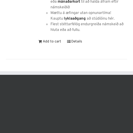
eða
mánaðarkort
til að halda áfram eftir
námskeiðið
Mættu á æfingar utan opnunartíma!
Kauptu
lyklaaðgang
að stúdíóinu hér.
Flest stéttarfélög endurgreiða námskeið að
hluta eða að fullu.
Add to cart
Details