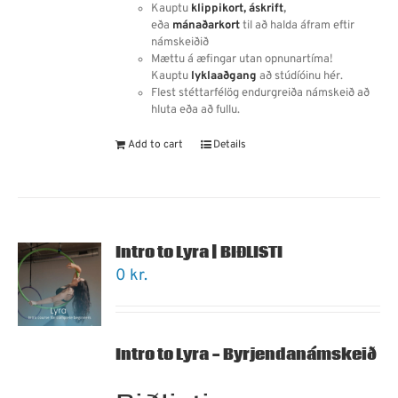
Kauptu
klippikort,
áskrift
,
eða
mánaðarkort
til að halda áfram eftir
námskeiðið
Mættu á æfingar utan opnunartíma!
Kauptu
lyklaaðgang
að stúdíóinu hér.
Flest stéttarfélög endurgreiða námskeið að
hluta eða að fullu.
Add to cart
Details
Intro to Lyra | BIÐLISTI
0
kr.
Intro to Lyra - Byrjendanámskeið