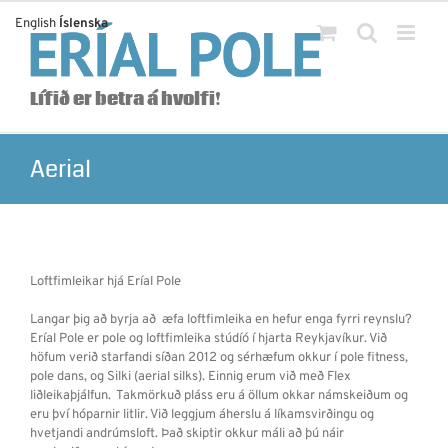
Skip
English
Íslenska
to
content
Lífið er betra á hvolfi!
Aerial
Loftfimleikar hjá Eríal Pole
Langar þig að byrja að æfa loftfimleika en hefur enga fyrri reynslu?
Eríal Pole er pole og loftfimleika stúdíó í hjarta Reykjavíkur. Við
höfum verið starfandi síðan 2012 og sérhæfum okkur í pole fitness,
pole dans, og Silki (aerial silks). Einnig erum við með Flex
liðleikaþjálfun. Takmörkuð pláss eru á öllum okkar námskeiðum og
eru því hóparnir litlir. Við leggjum áherslu á líkamsvirðingu og
hvetjandi andrúmsloft. Það skiptir okkur máli að þú náir