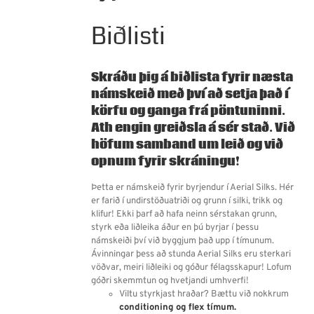
Biðlisti
Skráðu þig á biðlista fyrir næsta
námskeið með því að setja það í
körfu og ganga frá pöntuninni.
Ath engin greiðsla á sér stað.
Við
höfum samband um leið og við
opnum fyrir skráningu!
Þetta er námskeið fyrir byrjendur í Aerial Silks. Hér
er farið í undirstöðuatriði og grunn í silki, trikk og
klifur! Ekki þarf að hafa neinn sérstakan grunn,
styrk eða liðleika áður en þú byrjar í þessu
námskeiði því við byggjum það upp í tímunum.
Ávinningar þess að stunda Aerial Silks eru sterkari
vöðvar, meiri liðleiki og góður félagsskapur! Lofum
góðri skemmtun og hvetjandi umhverfi!
Viltu styrkjast hraðar? Bættu við nokkrum
conditioning og flex tímum.