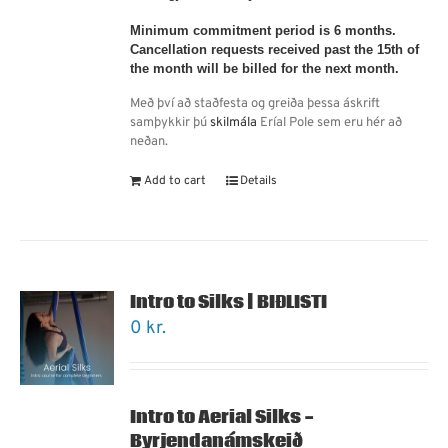
Minimum commitment period is 6 months.
Cancellation requests received past the 15th of
the month will be billed for the next month.
Með því að staðfesta og greiða þessa áskrift
samþykkir þú
skilmála
Eríal Pole sem eru hér að
neðan.
Add to cart
Details
Intro to Silks | BIÐLISTI
0
kr.
Intro to Aerial Silks -
Byrjendanámskeið