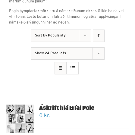
markmiðunum þínum!
Engin þyngdartakmörk eru á námskeiðunum okkar. Silkin halda vel
yfir tonni. Lestu betur um fatnað í tímunum og aðrar upplýsingar í
námskeiðislýsingunni hér að neðan.
Sort by
Popularity
Show
24 Products
Áskrift hjá Eríal Pole
0
kr.