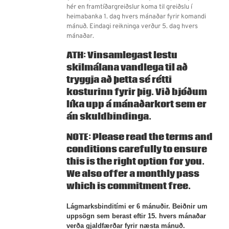
hér en framtíðargreiðslur koma til greiðslu í
heimabanka 1. dag hvers mánaðar fyrir komandi
mánuð. Eindagi reikninga verður 5. dag hvers
mánaðar.
ATH: Vinsamlegast lestu
skilmálana vandlega til að
tryggja að þetta sé rétti
kosturinn fyrir þig. Við bjóðum
líka upp á
mánaðarkort
sem er
án skuldbindinga.
NOTE: Please read the terms and
conditions carefully to ensure
this is the right option for you.
We also offer a
monthly pass
which is commitment free.
Lágmarksbinditími er 6 mánuðir. Beiðnir um
uppsögn sem berast eftir 15. hvers mánaðar
verða gjaldfærðar fyrir næsta mánuð.