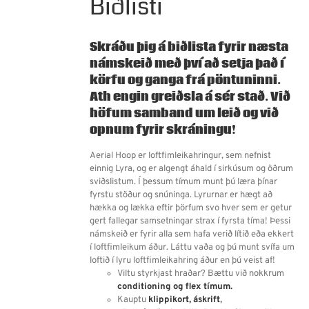
Biðlisti
Skráðu þig á biðlista fyrir næsta
námskeið með því að setja það í
körfu og ganga frá pöntuninni.
Ath engin greiðsla á sér stað.
Við
höfum samband um leið og við
opnum fyrir skráningu!
Aerial Hoop er loftfimleikahringur, sem nefnist
einnig Lyra, og er algengt áhald í sirkúsum og öðrum
sviðslistum.
Í þessum tímum munt þú læra þínar
fyrstu stöður og snúninga. Lyrurnar er hægt að
hækka og lækka eftir þörfum svo hver sem er getur
gert fallegar samsetningar strax í fyrsta tíma! Þessi
námskeið er fyrir alla sem hafa verið lítið eða ekkert
í loftfimleikum áður. Láttu vaða og þú munt svífa um
loftið í lyru loftfimleikahring áður en þú veist af!
Viltu styrkjast hraðar? Bættu við nokkrum
conditioning og flex tímum.
Kauptu
klippikort,
áskrift
,