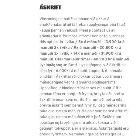
ÁSKRIFT
Vinsamlegast hafið samband við okkur á
erial@erial.is til að fá frekari upplýsingar eða til að
kaupa þennan valkost. Please contact us at
erial@erial.is for more information or to purchase
this option.
1x í viku / 5x á mánuði - 13.900 kr á
mánuði
2x í viku / 9x á mánuði - 20.800 kr á
mánuði
3x í viku / 14x á mánuði - 31.900 kr á
mánuði
Ótakmarkaðir tímar - 48.900 kr á mánuði
Lyklaaðgangur
: Bættu lyklaaðgangi við áskriftina
þína fyrir 6.000kr á mánuði. Lágmark 6 mánaða
binditími. Áskriftaraðild okkar býður upp á lægra
mánaðargjald vegna lágmarksbindingartíma.
Upphaflegur bindingartími er sex mánuðir. Eftir
þennan tíma er hægt að frysta, breyta eða hætta
áskrift hvenær sem er. Beiðnir um að hætta eða
breyta áskrift sem berast fyrir 15. dag mánaðarins
taka gildi næsta mánuð. Beiðnir sem berast eftir 15.
taka gildi næsta mánuðinn eftir það. Beiðnir um
uppsögn og breytingar eru aðeins teknar við í
gegnum tölvupóst á erial@erial.is. Áskriftargjöld eru
greidd fyrirfram. Nemendur greiða fyrstu greiðslu