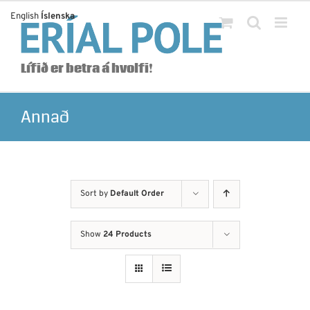
Skip
English
Íslenska
to
content
Lífið er betra á hvolfi!
Annað
Sort by
Default Order
Show
24 Products