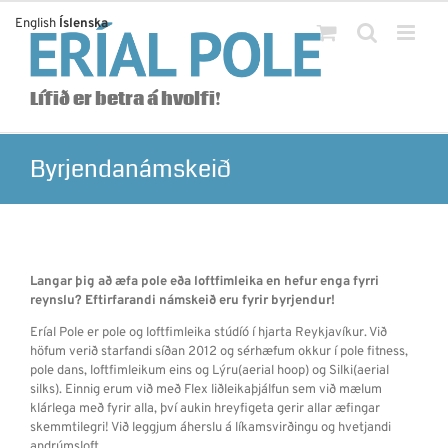
Skip
English
Íslenska
to
content
Lífið er betra á hvolfi!
Byrjendanámskeið
Langar þig að æfa pole eða loftfimleika en hefur enga fyrri
reynslu? Eftirfarandi námskeið eru fyrir byrjendur!
Eríal Pole er pole og loftfimleika stúdíó í hjarta Reykjavíkur. Við
höfum verið starfandi síðan 2012 og sérhæfum okkur í pole fitness,
pole dans, loftfimleikum eins og Lýru(aerial hoop) og Silki(aerial
silks). Einnig erum við með Flex liðleikaþjálfun sem við mælum
klárlega með fyrir alla, því aukin hreyfigeta gerir allar æfingar
skemmtilegri! Við leggjum áherslu á líkamsvirðingu og hvetjandi
andrúmsloft.