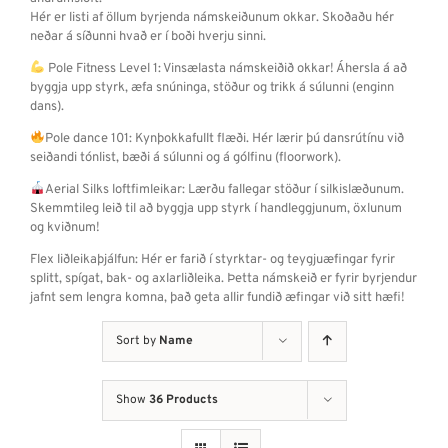
Hér er listi af öllum byrjenda námskeiðunum okkar. Skoðaðu hér
neðar á síðunni hvað er í boði hverju sinni.
Pole Fitness Level 1: Vinsælasta námskeiðið okkar! Áhersla á að
byggja upp styrk, æfa snúninga, stöður og trikk á súlunni (enginn
dans).
Pole dance 101: Kynþokkafullt flæði. Hér lærir þú dansrútínu við
seiðandi tónlist, bæði á súlunni og á gólfinu (floorwork).
Aerial Silks loftfimleikar: Lærðu fallegar stöður í silkislæðunum.
Skemmtileg leið til að byggja upp styrk í handleggjunum, öxlunum
og kviðnum!
Flex liðleikaþjálfun: Hér er farið í styrktar- og teygjuæfingar fyrir
splitt, spígat, bak- og axlarliðleika. Þetta námskeið er fyrir byrjendur
jafnt sem lengra komna, það geta allir fundið æfingar við sitt hæfi!
Sort by
Name
Show
36 Products