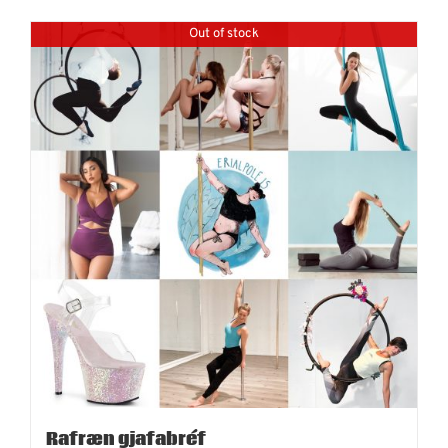
Out of stock
Rafræn gjafabréf