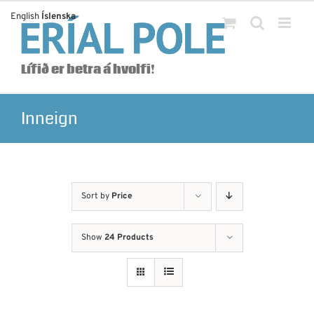
Skip
English
Íslenska
to
content
Lífið er betra á hvolfi!
Inneign
Sort by
Price
Show
24 Products