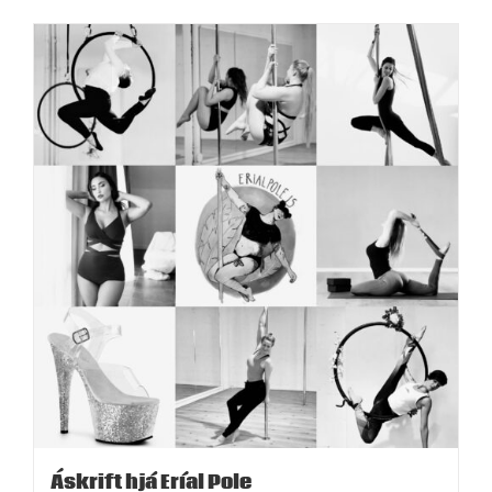
Áskrift hjá Eríal Pole