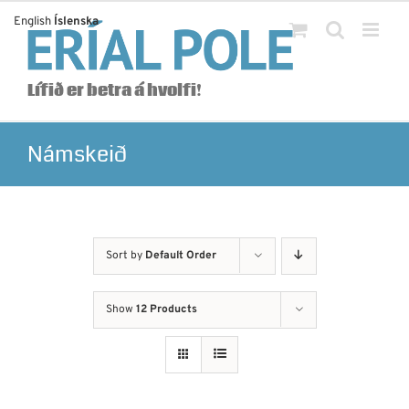
Skip
English
Íslenska
to
content
Lífið er betra á hvolfi!
Námskeið
Sort by
Default Order
Show
12 Products