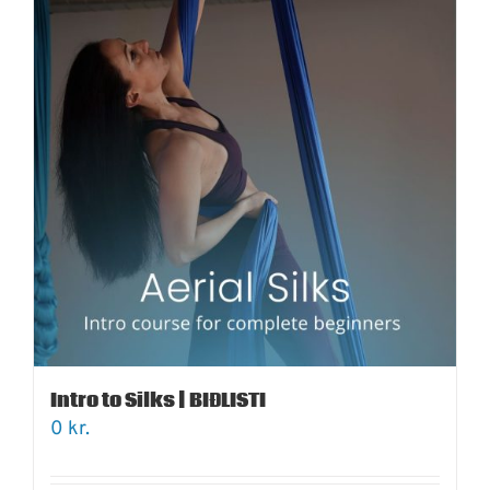
Intro to Silks | BIÐLISTI
0
kr.