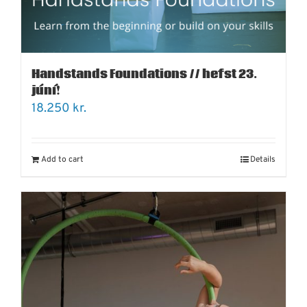
Handstands Foundations // hefst 23.
júní!
18.250
kr.
Add to cart
Details