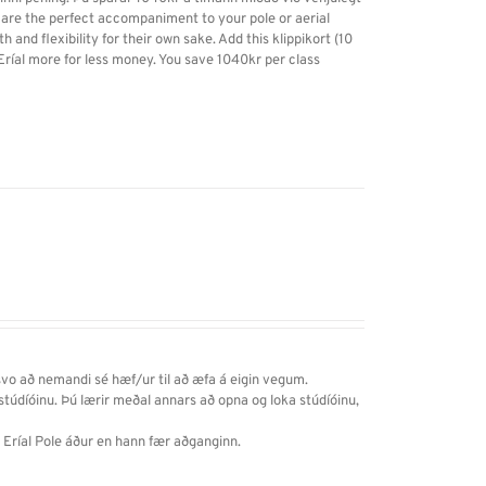
es are the perfect accompaniment to your pole or aerial
h and flexibility for their own sake. Add this klippikort (10
 Eríal more for less money. You save 1040kr per class
svo að nemandi sé hæf/ur til að æfa á eigin vegum.
í stúdíóinu. Þú lærir meðal annars
að
opna og loka stúdíóinu,
a Eríal Pole áður en hann fær aðganginn.