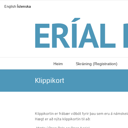
Skip
English
Íslenska
to
content
Heim
Skráning (Registration)
Klippikort
Klippikortin er frábær viðbót fyrir þau sem eru á námskeiði
Hægt er að nýta klippikortin til að: