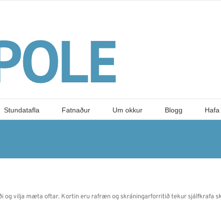
Stundatafla
Fatnaður
Um okkur
Blogg
Hafa
 og vilja mæta oftar. Kortin eru rafræn og skráningarforritið tekur sjálfkrafa ski