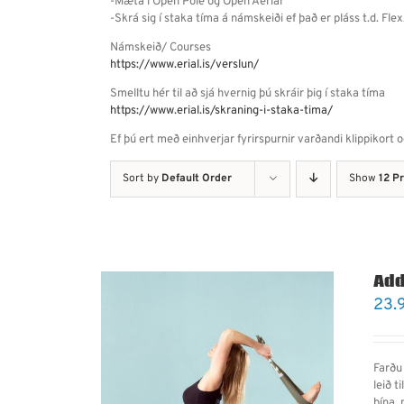
-Mæta í Open Pole og Open Aerial
-Skrá sig í staka tíma á námskeiði ef það er pláss t.d. Flex,
Námskeið/ Courses
https://www.erial.is/verslun/
Smelltu hér til að sjá hvernig þú skráir þig í staka tíma
https://www.erial.is/skraning-i-staka-tima/
Ef þú ert með einhverjar fyrirspurnir varðandi klippikort 
Sort by
Default Order
Show
12 P
Add
23.
Farðu 
leið t
þína,