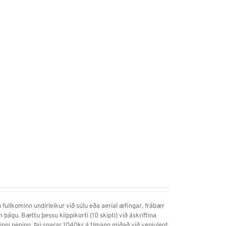
 fullkominn undirleikur við súlu eða aerial æfingar, frábær
gin þágu. Bættu þessu klippikorti (10 skipti) við áskriftina
 minni pening. Þú sparar 1040kr á tímann miðað við venjulegt