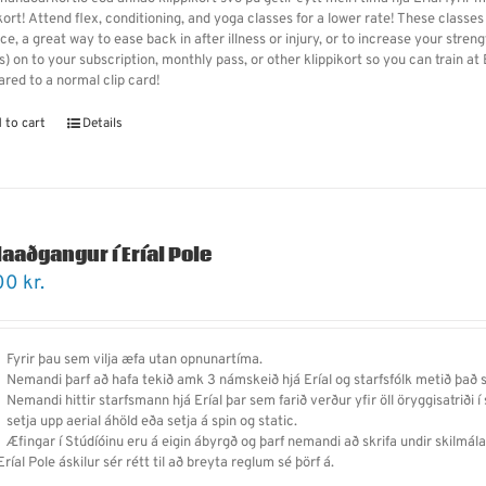
ikort! Attend flex, conditioning, and yoga classes for a lower rate! These class
ce, a great way to ease back in after illness or injury, or to increase your strengt
) on to your subscription, monthly pass, or other klippikort so you can train at
red to a normal clip card!
 to cart
Details
laaðgangur í Eríal Pole
00
kr.
Fyrir þau sem vilja æfa utan opnunartíma.
Nemandi þarf
að
hafa tekið amk 3 námskeið hjá Eríal og starfsfólk metið það 
Nemandi hittir starfsmann hjá Eríal þar sem farið verður yfir öll öryggisatriði 
setja upp aerial áhöld eða setja á spin og static.
Æfingar í Stúdíóinu eru á eigin ábyrgð og þarf nemandi
að
skrifa undir skilmál
ríal Pole áskilur sér rétt til að breyta reglum sé þörf á.