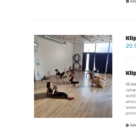
Add
Kli
20.
Kli
10 tí
rafræn
leyfið
pöntu
weekd
proce
Sel