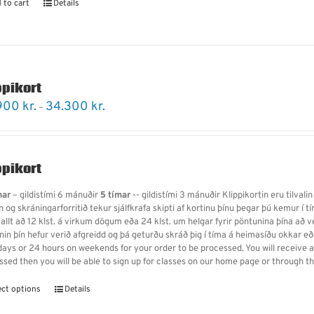
 to cart
Details
ppikort
Price
900
kr.
34.300
kr.
–
range:
20.900 kr.
through
34.300 kr.
ppikort
mar
– gildistími 6 mánuðir
5 tímar
-- gildistími 3 mánuðir Klippikortin eru tilvalin
 og skráningarforritið tekur sjálfkrafa skipti af kortinu þínu þegar þú kemur í 
 allt að 12 klst. á virkum dögum eða 24 klst. um helgar fyrir pöntunina þína að 
nin þín hefur verið afgreidd og þá geturðu skráð þig í tíma á heimasíðu okkar e
ays or 24 hours on weekends for your order to be processed. You will receive an
ssed then you will be able to sign up for classes on our home page or through 
ect options
Details