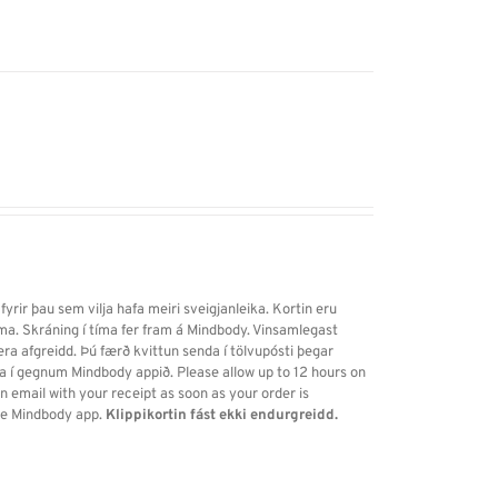
 fyrir þau sem vilja hafa meiri sveigjanleika. Kortin eru
tíma. Skráning í tíma fer fram á Mindbody. Vinsamlegast
vera afgreidd. Þú færð kvittun senda í tölvupósti þegar
ða í gegnum Mindbody appið. Please allow up to 12 hours on
 email with your receipt as soon as your order is
the Mindbody app.
Klippikortin fást ekki endurgreidd.