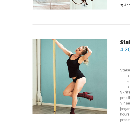
Add
Sta
4.2
Staku
Skrif
practi
Vinsam
þegar
hours
proce