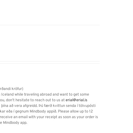
arðandi kröfur)
g Iceland while traveling abroad and want to get some
you, don't hesitate to reach out to us at
erial@erial.is
 þína að vera afgreidd. Þú færð kvittun senda í tölvupósti
kkar eða í gegnum Mindbody appið. Please allow up to 12
eceive an email with your receipt as soon as your order is
the Mindbody app.