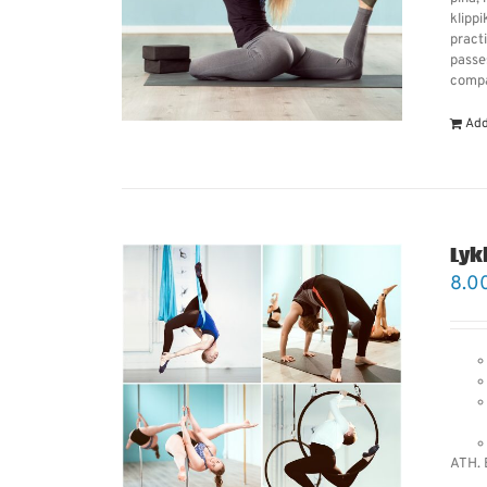
klipp
practi
passes
compa
Add
Lyk
8.0
ATH. E