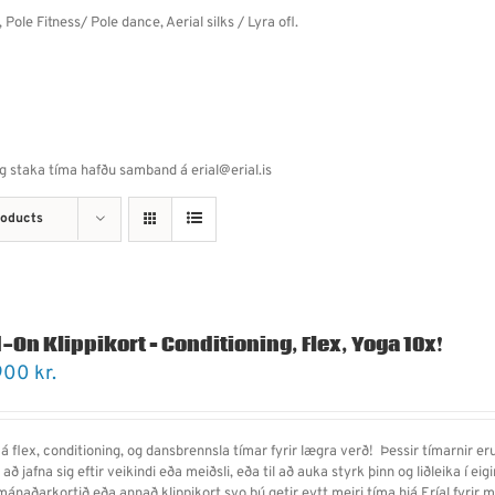
 Pole Fitness/ Pole dance, Aerial silks / Lyra ofl.
og staka tíma hafðu samband á erial@erial.is
roducts
-On Klippikort – Conditioning, Flex, Yoga 10x!
900
kr.
á flex, conditioning, og dansbrennsla tímar fyrir lægra verð! Þessir tímarnir eru
il að jafna sig eftir veikindi eða meiðsli, eða til að auka styrk þinn og liðleika í ei
 mánaðarkortið eða annað klippikort svo þú getir eytt meiri tíma hjá Eríal fyrir