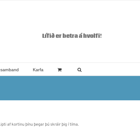
Lífið er betra á hvolfi!
 samband
Karfa
pti af kortinu þínu þegar þú skráir þig í tíma.