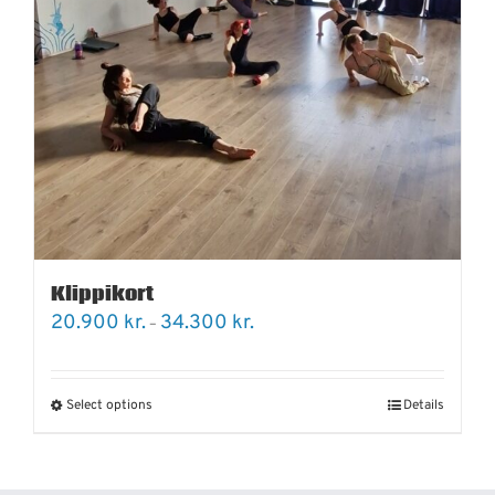
Klippikort
Price
20.900
kr.
34.300
kr.
–
range:
20.900 kr.
through
34.300 kr.
Select options
Details