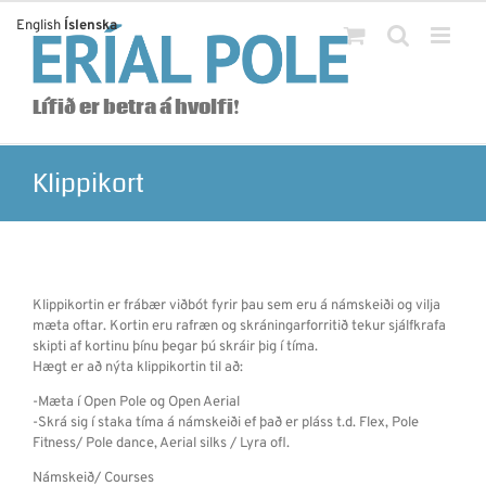
Skip
English
Íslenska
to
content
Lífið er betra á hvolfi!
Klippikort
Klippikortin er frábær viðbót fyrir þau sem eru á námskeiði og vilja
mæta oftar. Kortin eru rafræn og skráningarforritið tekur sjálfkrafa
skipti af kortinu þínu þegar þú skráir þig í tíma.
Hægt er að nýta klippikortin til að:
-Mæta í Open Pole og Open Aerial
-Skrá sig í staka tíma á námskeiði ef það er pláss t.d. Flex, Pole
Fitness/ Pole dance, Aerial silks / Lyra ofl.
Námskeið/ Courses