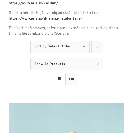
https://www.erial.is/verslun/
Smelltu hér til að sjá hvernig þú skráir þig í staka tíma
https://www.erial.is/skraning-i-staka-tima/
Ef þú ert með einhverjar fyrirspurnir varðandi klippikort og staka
tíma hafðu samband á erial@erial.is
Sort by
Default Order
Show
24 Products