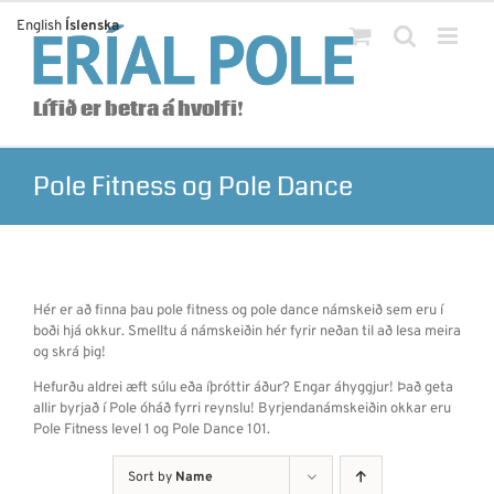
Skip
English
Íslenska
to
content
Lífið er betra á hvolfi!
Pole Fitness og Pole Dance
Hér er að finna þau pole fitness og pole dance námskeið sem eru í
boði hjá okkur. Smelltu á námskeiðin hér fyrir neðan til að lesa meira
og skrá þig!
Hefurðu aldrei æft súlu eða íþróttir áður? Engar áhyggjur! Það geta
allir byrjað í Pole óháð fyrri reynslu! Byrjendanámskeiðin okkar eru
Pole Fitness level 1 og Pole Dance 101.
Sort by
Name