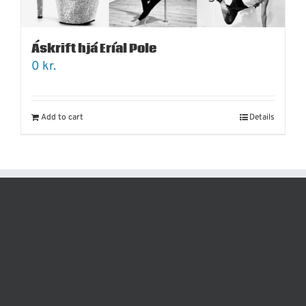
Áskrift hjá Eríal Pole
0
kr.
Add to cart
Details