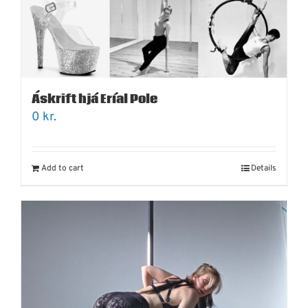
Áskrift hjá Eríal Pole
0
kr.
Add to cart
Details