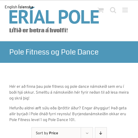
Skip
English
Íslenska
to
content
Lífið er betra á hvolfi!
Pole Fitness og Pole Dance
Hér er að finna þau pole fitness og pole dance námskeið sem eru í
boði hjá okkur. Smelltu á námskeiðin hér fyrir neðan til að lesa meira
og skrá þig!
Hefurðu aldrei æft súlu eða íþróttir áður? Engar áhyggjur! Það geta
allir byrjað í Pole óháð fyrri reynslu! Byrjendanámskeiðin okkar eru
Pole Fitness level 1 og Pole Dance 101.
Sort by
Price