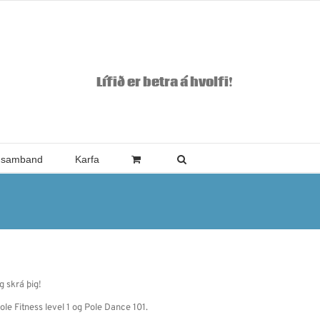
Lífið er betra á hvolfi!
 samband
Karfa
g skrá þig!
ole Fitness level 1 og Pole Dance 101.