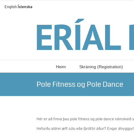
Skip
English
Íslenska
to
content
Heim
Skráning (Registration)
Pole Fitness og Pole Dance
Hér er að finna þau pole fitness og pole dance námskeið se
Hefurðu aldrei æft súlu eða íþróttir áður? Engar áhyggjur!