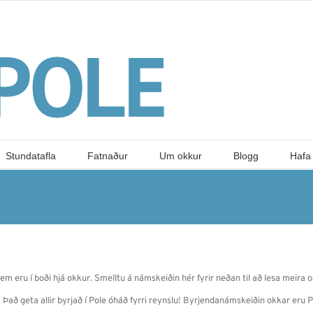
Stundatafla
Fatnaður
Um okkur
Blogg
Hafa
m eru í boði hjá okkur. Smelltu á námskeiðin hér fyrir neðan til að lesa meira o
 Það geta allir byrjað í Pole óháð fyrri reynslu! Byrjendanámskeiðin okkar eru P