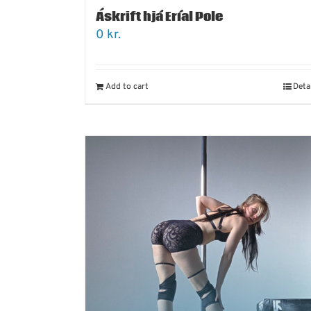
Áskrift hjá Eríal Pole
0
kr.
Add to cart
Deta