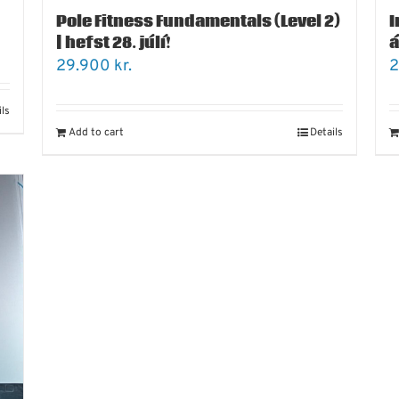
Pole Fitness Fundamentals (Level 2)
I
| hefst 28. júlí!
á
29.900
kr.
2
ils
Add to cart
Details