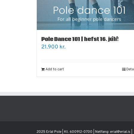
Pole Dance 101 | hefst 16. júlí!
21.900
kr.
Add to cart
Deta
2025 Eríal Pole | Kt. 600912-0700 | Netfang: erial@erial.is |