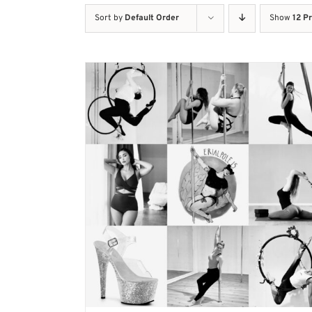
Sort by
Default Order
Show
12 P