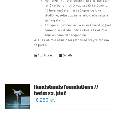
Nemandi hittir starfsmann hjá Eríal þar sem
farið verður yfir öll öryggisatriði í stúdíóinu.
Þú lærir meðal annars
að
opna og loka
stúdíóinu, setja upp aerial áhöld eða setja á
spin og static.
Æfingar í Stúdíóinu eru á eigin ábyrgð og þarf
nemandi
að
skrifa undir skilmála Eríal Pole
áður en hann fær aðganginn.
ATH. Eríal Pole áskilur sér rétt til að breyta reglum
sé þörf á.
Add to cart
Details
Handstands Foundations //
hefst 23. júní!
18.250
kr.