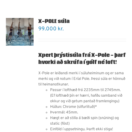
X-POLE súla
99.000
kr.
Xpert þrýstisúla frá X-Pole - þarf
hvorki að skrúfa í gólf né loft!
X-Pole er leiðandi merki í súluheiminum og er sama
merki og við notum í Eríal Pole. Þessi súla er hönnuð
til heimanotkunar.
Passar í lofthæð frá 2235mm til 2745mm.
(Ef lofthæð þín er hærri, hafðu samband við
okkur og við getum pantað framlengingu)
Húðun: Chrome (silfurlituð)*
Þvermál: 45mm.
Hægt er að stilla á bæði spin (snúning) og
static (föst)
Einföld í uppsetningu. Þarft ekki stiga!