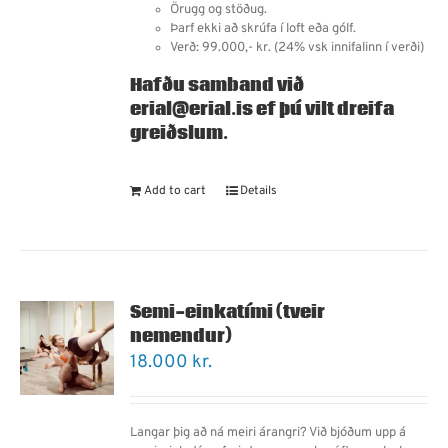
Örugg og stöðug.
Þarf ekki að skrúfa í loft eða gólf.
Verð: 99.000,- kr. (24% vsk innifalinn í verði)
Hafðu samband við
erial@erial.is ef þú vilt dreifa
greiðslum.
Add to cart
Details
Semi-einkatími (tveir
nemendur)
18.000
kr.
Langar þig að ná meiri árangri? Við bjóðum upp á