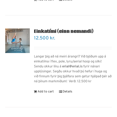
Einkatími (einn nemandi)
12.500
kr.
Langar þig að ná meiri árangri? Við bjóðum upp á
einkatíma í flex, pole, lyru/aerial hoop og silki!
Sendu okkur línu á
erial@erial.is
fyrir nánari
upplýsingar. Segðu okkur hvað þú hefur í huga og
við finnum fyrir þig þjálfara sem getur hjálpað þér að
ná þínum markmiðum!
Verð: 12.500 kr
Add to cart
Details