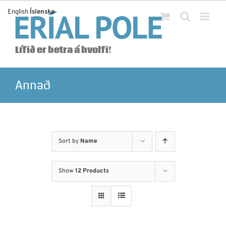
Skip
English
Íslenska
to
content
Lífið er betra á hvolfi!
Annað
Sort by
Name
Show
12 Products