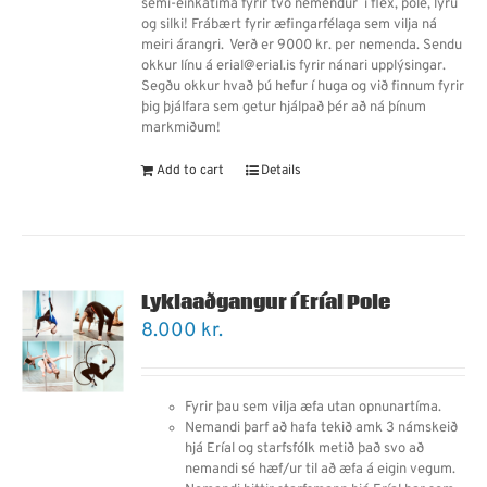
semi-einkatíma fyrir tvo nemendur í flex, pole, lyru
og silki! Frábært fyrir æfingarfélaga sem vilja ná
meiri árangri.
Verð er 9000 kr. per nemenda.
Sendu
okkur línu á erial@erial.is fyrir nánari upplýsingar.
Segðu okkur hvað þú hefur í huga og við finnum fyrir
þig þjálfara sem getur hjálpað þér að ná þínum
markmiðum!
Add to cart
Details
Lyklaaðgangur í Eríal Pole
8.000
kr.
Fyrir þau sem vilja æfa utan opnunartíma.
Nemandi þarf
að
hafa tekið amk 3 námskeið
hjá Eríal og starfsfólk metið það svo að
nemandi sé hæf/ur til að æfa á eigin vegum.