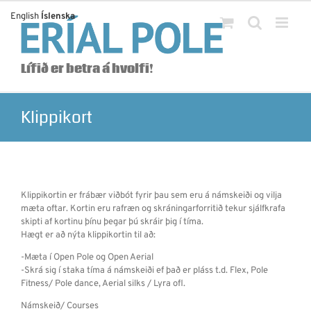
Skip
English
Íslenska
to
content
Lífið er betra á hvolfi!
Klippikort
Klippikortin er frábær viðbót fyrir þau sem eru á námskeiði og vilja
mæta oftar. Kortin eru rafræn og skráningarforritið tekur sjálfkrafa
skipti af kortinu þínu þegar þú skráir þig í tíma.
Hægt er að nýta klippikortin til að:
-Mæta í Open Pole og Open Aerial
-Skrá sig í staka tíma á námskeiði ef það er pláss t.d. Flex, Pole
Fitness/ Pole dance, Aerial silks / Lyra ofl.
Námskeið/ Courses