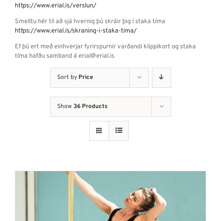
https://www.erial.is/verslun/
Smelltu hér til að sjá hvernig þú skráir þig í staka tíma
https://www.erial.is/skraning-i-staka-tima/
Ef þú ert með einhverjar fyrirspurnir varðandi klippikort og staka
tíma hafðu samband á erial@erial.is
Sort by
Price
Show
36 Products