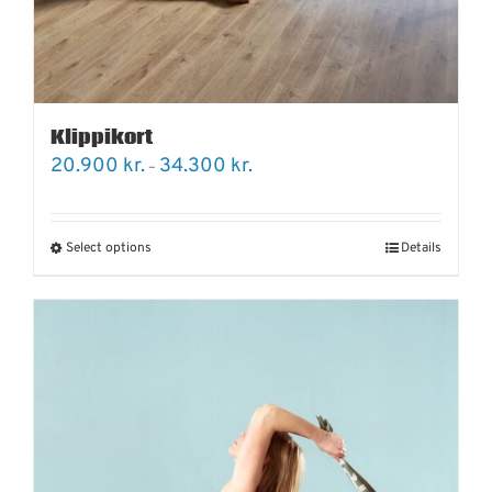
Klippikort
Price
20.900
kr.
34.300
kr.
–
range:
20.900 kr.
through
34.300 kr.
Select options
Details