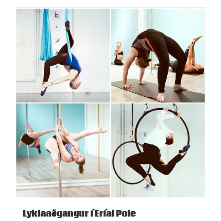
Lyklaaðgangur í Eríal Pole