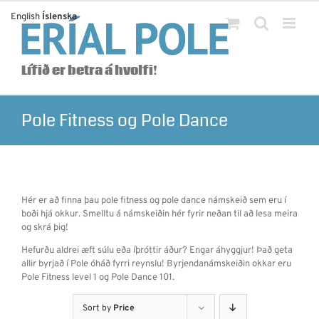
Skip
English
Íslenska
to
content
Lífið er betra á hvolfi!
Pole Fitness og Pole Dance
Hér er að finna þau pole fitness og pole dance námskeið sem eru í
boði hjá okkur. Smelltu á námskeiðin hér fyrir neðan til að lesa meira
og skrá þig!
Hefurðu aldrei æft súlu eða íþróttir áður? Engar áhyggjur! Það geta
allir byrjað í Pole óháð fyrri reynslu! Byrjendanámskeiðin okkar eru
Pole Fitness level 1 og Pole Dance 101.
Sort by
Price