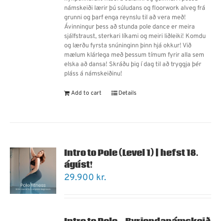
námskeiði lærir þú súludans og floorwork alveg frá
grunni og þarf enga reynslu til að vera með!
Ávinningur þess að stunda pole dance er meira
sjálfstraust, sterkari líkami og meiri liðleiki! Komdu
og lærðu fyrsta snúninginn þinn hjá okkur! Við
mælum klárlega með þessum tímum fyrir alla sem
elska að dansa! Skráðu þig í dag til að tryggja þér
pláss á námskeiðinu!
Add to cart
Details
Intro to Pole (Level 1) | hefst 18.
ágúst!
29.900
kr.