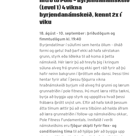
Intro to Pole - Byrjendanámskeið
(Level 1)
4 vikna
byrjendanámskeið, kennt 2x í
viku
18. ágúst - 10. september : þriðudögum og
fimmtudögum kl. 19:40
Byrjendatímar í súlufimi sem henta öllum - óháð
formi og getu! Það
þarf ekki að hafa sérstakan
grunn, styrk eða liðleika til að koma á þetta
námskeið. Hér lærir þú að hreyfa þig í kringum
súluna alveg frá grunni og ekki gert ráð fyrir að þú
hafir neinn bakgrunn í íþróttum eða dansi. Þessi tími
hentar fyrir alla!
Í þessu fjögurra vikna
hraðnámskeiði byrjum við alveg frá grunni og lærum
grunnatriðin í pole fitness. Þú munt læra rétta tækni,
byrja að byggja upp styrk og uppgötva hvað þessi
frábæra íþrótt snýst um. Eftir að hafa lokið þessum
átta tímum ættir þú að vera tilbúinn að halda áfram
að læra grunnatriðin í follow-up námskeiðinu okkar,
Pole Fitness Fundamentals. Innifalið í verði
námskeiðsins eru
fjögur skipti fyrir flex- og
conditioning tíma
til að hjálpa þér að byggja upp