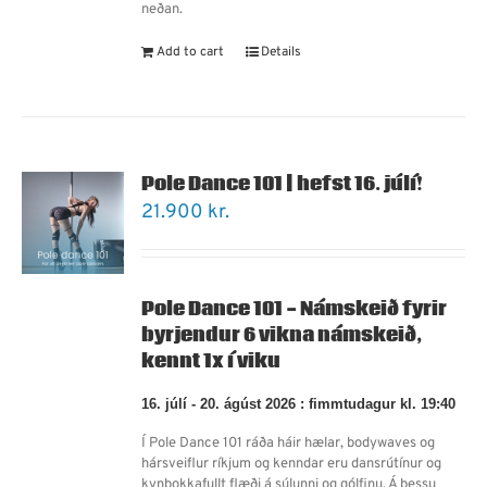
neðan.
Add to cart
Details
Pole Dance 101 | hefst 16. júlí!
21.900
kr.
Pole Dance 101 - Námskeið fyrir
byrjendur 6 vikna námskeið,
kennt 1x í viku
16. júlí - 20. ágúst 2026 : fimmtudagur kl. 19:40
Í Pole Dance 101 ráða háir hælar, bodywaves og
hársveiflur ríkjum og kenndar eru dansrútínur og
kynþokkafullt flæði á súlunni og gólfinu. Á þessu