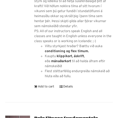
styrk og liðleika til að hefja súlaferðalagið þitt af
krafti! Við höfum nokkra tíma af sitt hvorum í
vikunni sem þú getur fundið í stundatöflunni á
heimasíðu okkar og skráð þig í þann tíma sem
hentar þér. Þessi skipti gilda allar fjórar vikurnar
sem námskeiðið stendur yfir.
PS: All of our instructors speak English and all
classes are taught in English unless everyone in the
class speaks or is working on Icelandic ;-)
Viltu styrkjast hraðar? Bættu við auka
conditioning og flex tímum.
Kauptu
klippikort,
áskrift
,
eða
mánaðarkort
til að halda áfram eftir
námskeiðið
Flest stéttarfélög endurgreiða námskeið að
hluta eða að fullu.
Add to cart
Details