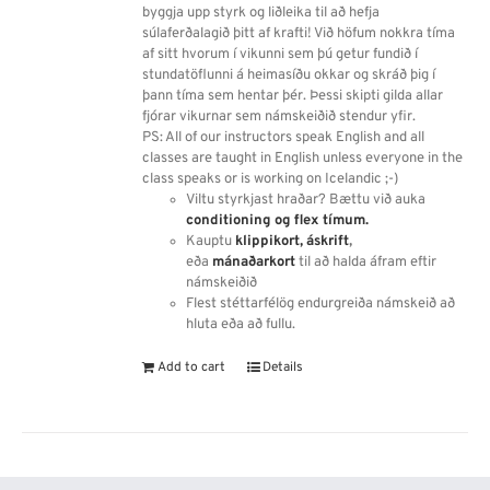
byggja upp styrk og liðleika til að hefja
súlaferðalagið þitt af krafti! Við höfum nokkra tíma
af sitt hvorum í vikunni sem þú getur fundið í
stundatöflunni á heimasíðu okkar og skráð þig í
þann tíma sem hentar þér. Þessi skipti gilda allar
fjórar vikurnar sem námskeiðið stendur yfir.
PS: All of our instructors speak English and all
classes are taught in English unless everyone in the
class speaks or is working on Icelandic ;-)
Viltu styrkjast hraðar? Bættu við auka
conditioning og flex tímum.
Kauptu
klippikort,
áskrift
,
eða
mánaðarkort
til að halda áfram eftir
námskeiðið
Flest stéttarfélög endurgreiða námskeið að
hluta eða að fullu.
Add to cart
Details