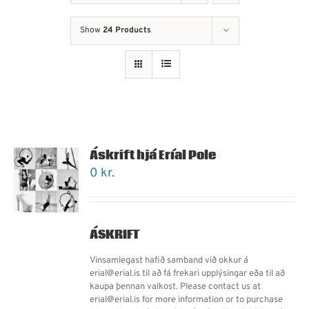
Show
24 Products
Áskrift hjá Eríal Pole
0
kr.
ÁSKRIFT
Vinsamlegast hafið samband við okkur á
erial@erial.is til að fá frekari upplýsingar eða til að
kaupa þennan valkost. Please contact us at
erial@erial.is for more information or to purchase