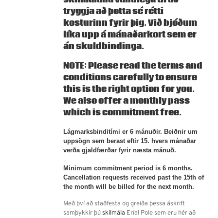
tryggja að þetta sé rétti
kosturinn fyrir þig. Við bjóðum
líka upp á
mánaðarkort
sem er
án skuldbindinga.
NOTE: Please read the terms and
conditions carefully to ensure
this is the right option for you.
We also offer a
monthly pass
which is commitment free.
Lágmarksbinditími er 6 mánuðir. Beiðnir um
uppsögn sem berast eftir 15. hvers mánaðar
verða gjaldfærðar fyrir næsta mánuð.
Minimum commitment period is 6 months.
Cancellation requests received past the 15th of
the month will be billed for the next month.
Með því að staðfesta og greiða þessa áskrift
samþykkir þú
skilmála
Eríal Pole sem eru hér að