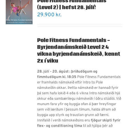
Pole Fitness Fundamentals
(Level 2) | hefst 28. júlí!
29.900
kr.
Pole Fitness Fundamentals -
Byrjendanámskeið Level 2
4
vikna byrjendanámskeið, kennt
2x í viku
28. júlí - 20. ágúst : þriðudögum og
fimmtudögum kl. 18:35
Pole Fitness Fundamentals
er framhalds námskeið eftir Intro to Pole
námskeiðin okkar. Þetta námskeið er hannað fyrir
þá sem hafa lokið 4 eða 6 vikna Intro námskeiði hjá
okkur eða sambærilegu námskeiði í öðru stúdíói. Við
munum fara yfir og byggja ofan á þær hreyfingar
sem við lærðum í þessum tímum, halda áfram að
byggja upp styrk og traustan grunn að færni.
Innifalið í verði námskeiðsins eru
fjögur skipti fyrir
flex- og conditioning tíma
til að hjálpa þér að