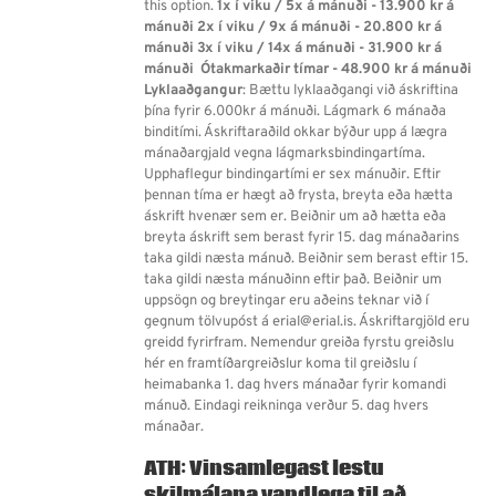
this option.
1x í viku / 5x á mánuði - 13.900 kr á
mánuði
2x í viku / 9x á mánuði - 20.800 kr á
mánuði
3x í viku / 14x á mánuði - 31.900 kr á
mánuði
Ótakmarkaðir tímar - 48.900 kr á mánuði
Lyklaaðgangur
: Bættu lyklaaðgangi við áskriftina
þína fyrir 6.000kr á mánuði. Lágmark 6 mánaða
binditími. Áskriftaraðild okkar býður upp á lægra
mánaðargjald vegna lágmarksbindingartíma.
Upphaflegur bindingartími er sex mánuðir. Eftir
þennan tíma er hægt að frysta, breyta eða hætta
áskrift hvenær sem er. Beiðnir um að hætta eða
breyta áskrift sem berast fyrir 15. dag mánaðarins
taka gildi næsta mánuð. Beiðnir sem berast eftir 15.
taka gildi næsta mánuðinn eftir það. Beiðnir um
uppsögn og breytingar eru aðeins teknar við í
gegnum tölvupóst á erial@erial.is. Áskriftargjöld eru
greidd fyrirfram. Nemendur greiða fyrstu greiðslu
hér en framtíðargreiðslur koma til greiðslu í
heimabanka 1. dag hvers mánaðar fyrir komandi
mánuð. Eindagi reikninga verður 5. dag hvers
mánaðar.
ATH: Vinsamlegast lestu
skilmálana vandlega til að