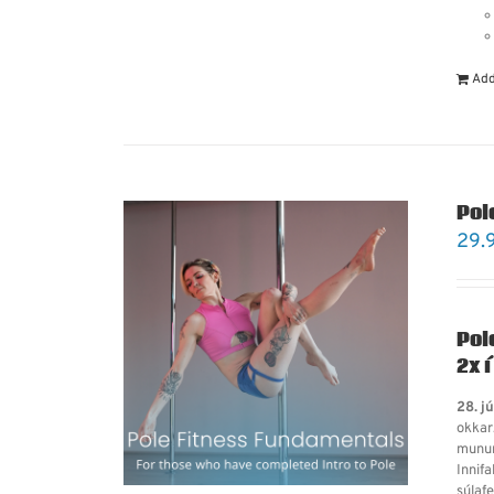
Add
Pol
29.
Pol
2x í
28. j
okkar
munum
Innifa
súlafe