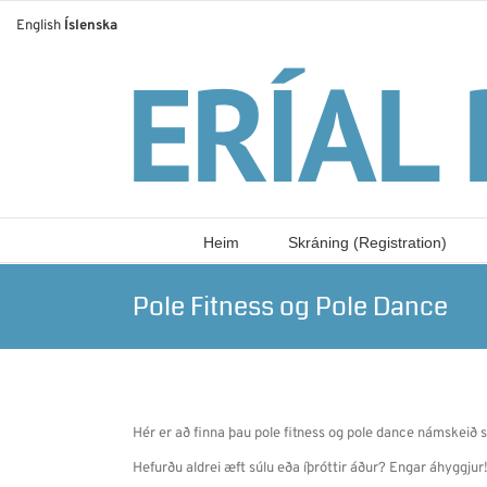
Skip
English
Íslenska
to
content
Heim
Skráning (Registration)
Pole Fitness og Pole Dance
Hér er að finna þau pole fitness og pole dance námskeið se
Hefurðu aldrei æft súlu eða íþróttir áður? Engar áhyggjur!