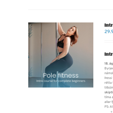
Intr
29.
Int
18. á
Byrje
námske
Þessi 
rétta
tilbú
skipt
tíma a
allar 
PS: Al