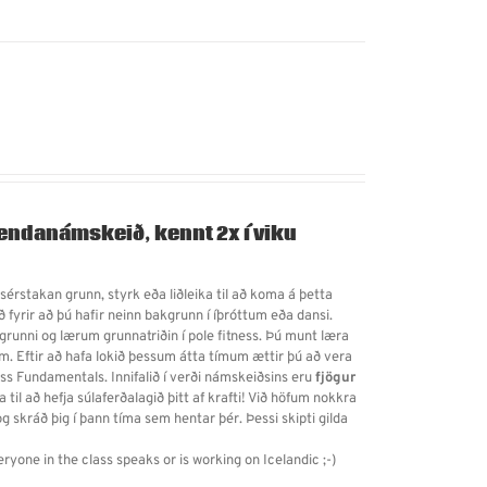
jendanámskeið, kennt 2x í viku
 sérstakan grunn, styrk eða liðleika til að koma á þetta
ð fyrir að þú hafir neinn bakgrunn í íþróttum eða dansi.
grunni og lærum grunnatriðin í pole fitness. Þú munt læra
m. Eftir að hafa lokið þessum átta tímum ættir þú að vera
ess Fundamentals. Innifalið í verði námskeiðsins eru
fjögur
a til að hefja súlaferðalagið þitt af krafti! Við höfum nokkra
g skráð þig í þann tíma sem hentar þér. Þessi skipti gilda
eryone in the class speaks or is working on Icelandic ;-)