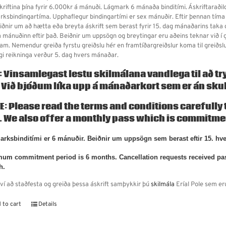
skriftina þína fyrir 6.000kr á mánuði. Lágmark 6 mánaða binditími. Áskriftarað
rksbindingartíma. Upphaflegur bindingartími er sex mánuðir. Eftir þennan tíma
eiðnir um að hætta eða breyta áskrift sem berast fyrir 15. dag mánaðarins taka g
 mánuðinn eftir það. Beiðnir um uppsögn og breytingar eru aðeins teknar við í ge
fram. Nemendur greiða fyrstu greiðslu hér en framtíðargreiðslur koma til greið
gi reikninga verður 5. dag hvers mánaðar.
: Vinsamlegast lestu skilmálana vandlega til að tryg
. Við bjóðum líka upp á
mánaðarkort
sem er án sku
E: Please read the terms and conditions carefully to
. We also offer a
monthly pass
which is commitmen
rksbinditími er 6 mánuðir. Beiðnir um uppsögn sem berast eftir 15. hv
um commitment period is 6 months. Cancellation requests received past t
h.
ví að staðfesta og greiða þessa áskrift samþykkir þú
skilmála
Eríal Pole sem er
 to cart
Details