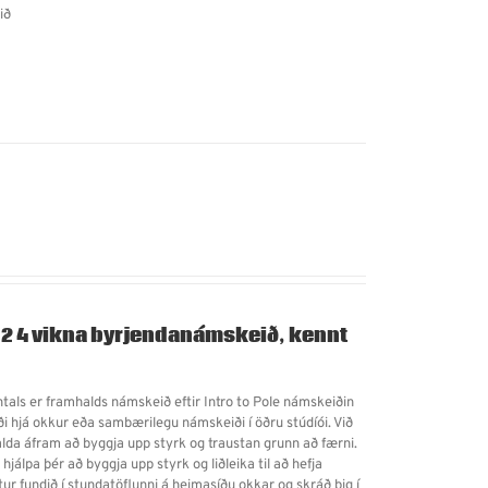
ið
 2
4 vikna byrjendanámskeið, kennt
als er framhalds námskeið eftir Intro to Pole námskeiðin
i hjá okkur eða sambærilegu námskeiði í öðru stúdíói. Við
da áfram að byggja upp styrk og traustan grunn að færni.
ð hjálpa þér að byggja upp styrk og liðleika til að hefja
tur fundið í stundatöflunni á heimasíðu okkar og skráð þig í