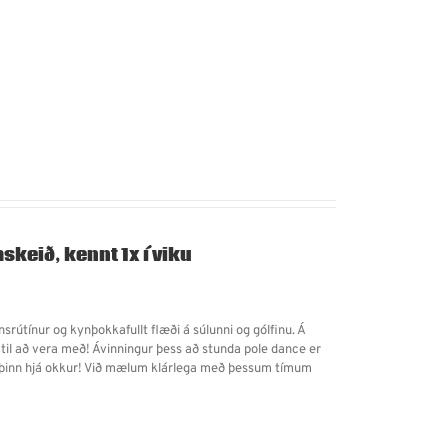
skeið, kennt 1x í viku
rútínur og kynþokkafullt flæði á súlunni og gólfinu. Á
 til að vera með! Ávinningur þess að stunda pole dance er
inn þinn hjá okkur! Við mælum klárlega með þessum tímum
!