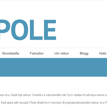
Stundatafla
Fatnaður
Um okkur
Blogg
Hafa
m eru í boði hjá okkur. Smelltu á námskeiðin hér fyrir neðan til að lesa meira o
 Það geta allir byrjað í Pole óháð fyrri reynslu! Byrjendanámskeiðin okkar eru P