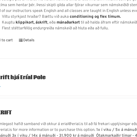
íma sem hentar þér. Þessi skipti gilda allar fjórar vikurnar sem námskeiðið sten
l of our instructors speak English and all classes are taught in English unless ev
Viltu styrkjast hraðar? Bættu við auka
conditioning og flex tímum.
Kauptu
klippikort,
áskrift
,
eða
mánaðarkort
til að halda áfram eftir námskeið
Flest stéttarfélög endurgreiða námskeið að hluta eða að fullu.
 to cart
Details
ift hjá Eríal Pole
.
RIFT
legast hafið samband við okkur á erial@erial.is til að fá frekari upplýsingar eð
erial.is for more information or to purchase this option.
1x í viku / 5x á mánuð
mánuði
3x í viku / 14x á mánuði - 31.900 kr á mánuði
Ótakmarkaðir tímar - 