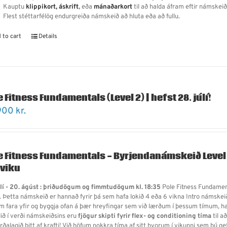
Kauptu
klippikort,
áskrift
,
eða
mánaðarkort
til að halda áfram eftir námskeið
Flest stéttarfélög endurgreiða námskeið að hluta eða að fullu.
 to cart
Details
e Fitness Fundamentals (Level 2) | hefst 28. júlí!
900
kr.
e Fitness Fundamentals - Byrjendanámskeið Level
 viku
úlí - 20. ágúst : þriðudögum og fimmtudögum kl. 18:35
Pole Fitness Fundament
. Þetta námskeið er hannað fyrir þá sem hafa lokið 4 eða 6 vikna Intro námskeið
 fara yfir og byggja ofan á þær hreyfingar sem við lærðum í þessum tímum, hal
lið í verði námskeiðsins eru
fjögur skipti fyrir flex- og conditioning tíma
til a
rðalagið þitt af krafti! Við höfum nokkra tíma af sitt hvorum í vikunni sem þú ge