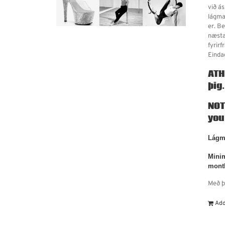
við á
lágma
er. B
næsta
fyrir
Einda
ATH
þig
NOT
you
Lágma
Minim
mont
Með þ
Add