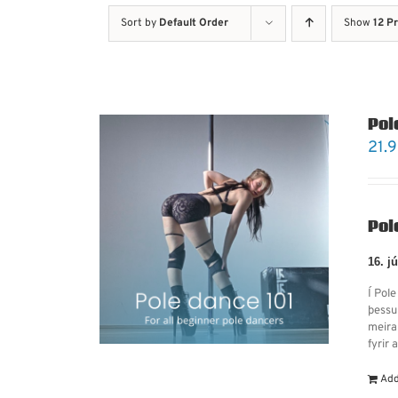
Sort by
Default Order
Show
12 P
Pole
21.
Pol
16. j
Í Pol
þessu
meira
fyrir 
Add