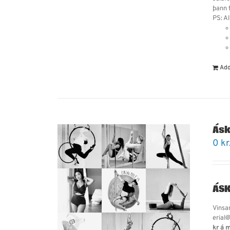
þann t
PS: Al
Add
Áskr
0
kr
ÁSK
Vinsam
erial@
kr á 