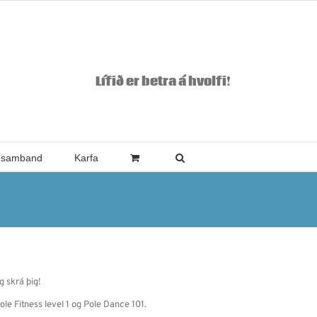
Lífið er betra á hvolfi!
 samband
Karfa
g skrá þig!
ole Fitness level 1 og Pole Dance 101.