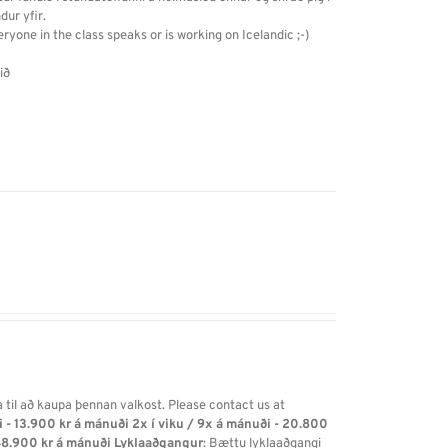
dur yfir.
eryone in the class speaks or is working on Icelandic ;-)
ið
a til að kaupa þennan valkost. Please contact us at
i - 13.900 kr á mánuði
2x í viku / 9x á mánuði - 20.800
48.900 kr á mánuði
Lyklaaðgangur
: Bættu lyklaaðgangi