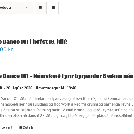
roducts
 Dance 101 | hefst 16. júlí!
900
kr.
e Dance 101 - Námskeið fyrir byrjendur 6 vikna nám
úlí - 20. ágúst 2026 : fimmtudagur kl. 19:40
e Dance 101 ráða háir hælar, bodywaves og hársveiflur ríkjum og kenndar eru dans
 námskeiði lærir þú súludans og floorwork alveg frá grunni og þarf enga reynslu
 sjálfstraust, sterkari líkami og meiri liðleiki! Komdu og lærðu fyrsta snúning
alla sem elska að dansa! Skráðu þig í dag til að tryggja þér pláss á námskeiðinu
 to cart
Details