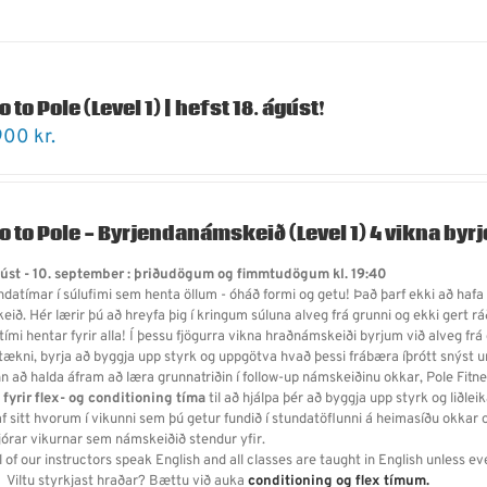
o to Pole (Level 1) | hefst 18. ágúst!
900
kr.
ro to Pole - Byrjendanámskeið (Level 1)
4 vikna byr
gúst - 10. september : þriðudögum og fimmtudögum kl. 19:40
ndatímar í súlufimi sem henta öllum - óháð formi og getu! Það
þarf ekki að hafa
ið. Hér lærir þú að hreyfa þig í kringum súluna alveg frá grunni og ekki gert rá
tími hentar fyrir alla!
Í þessu fjögurra vikna hraðnámskeiði byrjum við alveg frá 
 tækni, byrja að byggja upp styrk og uppgötva hvað þessi frábæra íþrótt snýst u
inn að halda áfram að læra grunnatriðin í follow-up námskeiðinu okkar, Pole Fitn
i fyrir flex- og conditioning tíma
til að hjálpa þér að byggja upp styrk og liðleik
f sitt hvorum í vikunni sem þú getur fundið í stundatöflunni á heimasíðu okkar o
fjórar vikurnar sem námskeiðið stendur yfir.
l of our instructors speak English and all classes are taught in English unless ev
Viltu styrkjast hraðar? Bættu við auka
conditioning og flex tímum.